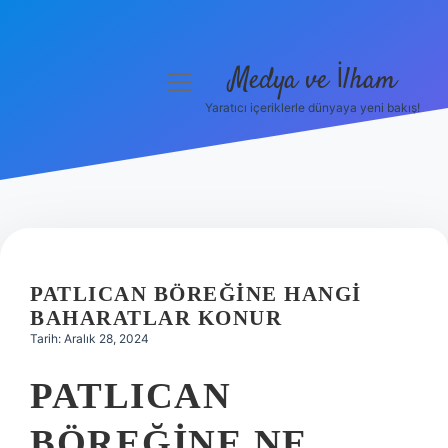
Medya ve İlham
menüyü
aç
Yaratıcı içeriklerle dünyaya yeni bakış!
Anasayfa
Gizlilik Politikası
Yasal Uyarı
Hakkımızda
PATLICAN BÖREĞINE HANGI
BAHARATLAR KONUR
Tarih: Aralık 28, 2024
PATLICAN
BÖREĞINE NE