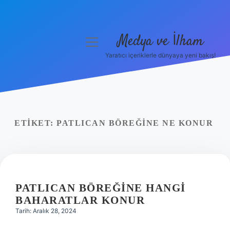
Medya ve İlham
menüyü
aç
Yaratıcı içeriklerle dünyaya yeni bakış!
Anasayfa
Gizlilik Politikası
Yasal Uyarı
ETIKET:
PATLICAN BÖREĞINE NE KONUR
Hakkımızda
PATLICAN BÖREĞINE HANGI
BAHARATLAR KONUR
Tarih: Aralık 28, 2024