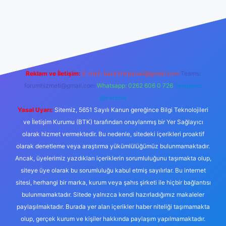
://www.betexper.xyz/
Reklam ve İletişim:
E-mail:
backlinkpaneli@gmail.com
Teams:
forumhizmeti@gmail.com
Whatsapp: 0262 606 0 726
Telegram:
@karabul
Yasal Uyarı:
Sitemiz, 5651 Sayılı Kanun gereğince Bilgi Teknolojileri
ve İletişim Kurumu (BTK) tarafından onaylanmış bir Yer Sağlayıcı
olarak hizmet vermektedir. Bu nedenle, sitedeki içerikleri proaktif
olarak denetleme veya araştırma yükümlülüğümüz bulunmamaktadır.
Ancak, üyelerimiz yazdıkları içeriklerin sorumluluğunu taşımakta olup,
siteye üye olarak bu sorumluluğu kabul etmiş sayılırlar. Bu internet
sitesi, herhangi bir marka, kurum veya şahıs şirketi ile hiçbir bağlantısı
bulunmamaktadır. Sitede yalnızca kendi hazırladığımız makaleler
paylaşılmaktadır. Burada yer alan içerikler haber niteliği taşımamakta
olup, gerçek kurum ve kişiler hakkında paylaşım yapılmamaktadır.