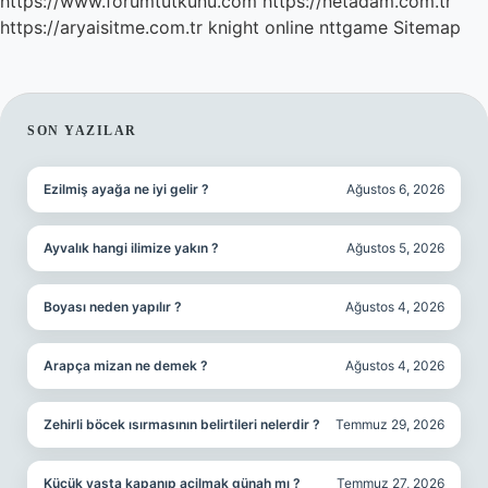
https://www.forumtutkunu.com
https://netadam.com.tr
https://aryaisitme.com.tr
knight online
nttgame
Sitemap
SIDEBAR
SON YAZILAR
Ezilmiş ayağa ne iyi gelir ?
Ağustos 6, 2026
Ayvalık hangi ilimize yakın ?
Ağustos 5, 2026
Boyası neden yapılır ?
Ağustos 4, 2026
Arapça mizan ne demek ?
Ağustos 4, 2026
Zehirli böcek ısırmasının belirtileri nelerdir ?
Temmuz 29, 2026
Küçük yaşta kapanıp açilmak günah mı ?
Temmuz 27, 2026