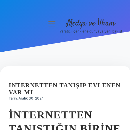
Medya ve İlham
menüyü
aç
Yaratıcı içeriklerle dünyaya yeni bakış!
Anasayfa
Gizlilik Politikası
Yasal Uyarı
Hakkımızda
INTERNETTEN TANIŞIP EVLENEN
VAR MI
Tarih: Aralık 30, 2024
İNTERNETTEN
TANIŞTIĞIN BIRINE