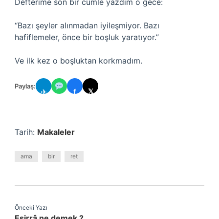
Defterime son bir cümle yazdım o gece:
“Bazı şeyler alınmadan iyileşmiyor. Bazı
hafiflemeler, önce bir boşluk yaratıyor.”
Ve ilk kez o boşluktan korkmadım.
Paylaş:
✈
f
𝕏
Tarih:
Makaleler
ama
bir
ret
Önceki Yazı
Eşirrâ ne demek ?