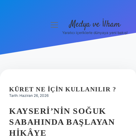
Medya ve İlham
menüyü
aç
Yaratıcı içeriklerle dünyaya yeni bakış!
Anasayfa
Gizlilik Politikası
Yasal Uyarı
Hakkımızda
KÜRET NE IÇIN KULLANILIR ?
Tarih: Haziran 26, 2026
KAYSERI’NIN SOĞUK
SABAHINDA BAŞLAYAN
HIKÂYE