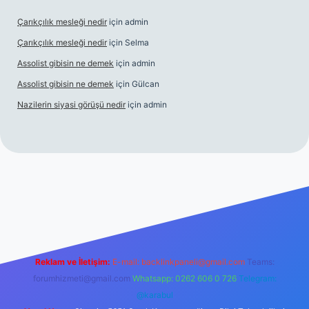
Çarıkçılık mesleği nedir
için
admin
Çarıkçılık mesleği nedir
için
Selma
Assolist gibisin ne demek
için
admin
Assolist gibisin ne demek
için
Gülcan
Nazilerin siyasi görüşü nedir
için
admin
://www.betexper.xyz/
Reklam ve İletişim:
E-mail:
backlinkpaneli@gmail.com
Teams:
forumhizmeti@gmail.com
Whatsapp: 0262 606 0 726
Telegram:
@karabul