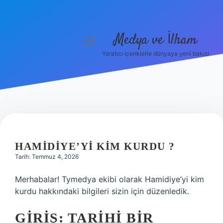
Medya ve İlham
menüyü
aç
Yaratıcı içeriklerle dünyaya yeni bakış!
Anasayfa
Gizlilik Politikası
Yasal Uyarı
Hakkımızda
HAMIDIYE’YI KIM KURDU ?
Tarih: Temmuz 4, 2026
Merhabalar! Tymedya ekibi olarak Hamidiye’yi kim
kurdu hakkındaki bilgileri sizin için düzenledik.
GIRIŞ: TARIHI BIR