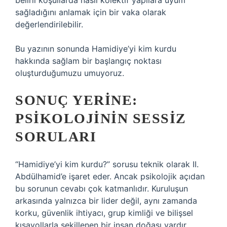
belirli koşullarda nasıl kolektif yapılara uyum
sağladığını anlamak için bir vaka olarak
değerlendirilebilir.
Bu yazının sonunda Hamidiye’yi kim kurdu
hakkında sağlam bir başlangıç noktası
oluşturduğumuzu umuyoruz.
SONUÇ YERINE:
PSIKOLOJININ SESSIZ
SORULARI
“Hamidiye’yi kim kurdu?” sorusu teknik olarak II.
Abdülhamid’e işaret eder. Ancak psikolojik açıdan
bu sorunun cevabı çok katmanlıdır. Kuruluşun
arkasında yalnızca bir lider değil, aynı zamanda
korku, güvenlik ihtiyacı, grup kimliği ve bilişsel
kısayollarla şekillenen bir insan doğası vardır.