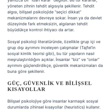
yalnızca bir “idari karar” değildir. Bu tür kararlar,
yöneten zihnin tehdit algısıyla şekillenir. Tehdit
algısı, bilişsel psikolojide “seçici dikkat”
mekanizmalarını devreye sokar. İnsan ya da devlet
düzeyinde fark etmeksizin, algılanan tehdit
büyüdükçe kontrol ihtiyacı da artar.
Sosyal psikoloji literatüründe, özellikle grup içi ve
grup dışı ayrımını inceleyen çalışmalar (Tajfel’in
sosyal kimlik teorisi gibi), bu tür yapıların nasıl
meşrulaştırıldığını açıklar. İnsanlar “biz” ve “onlar”
ayrımını güçlendirdikçe, güvenlik mekanizmaları da
buna göre şekillenir.
GÜÇ, GÜVENLIK VE BILIŞSEL
KISAYOLLAR
Bilişsel psikolojiye göre insanlar karmaşık sosyal
durumlarda zihinsel kısayollar (heuristics) kullanır.