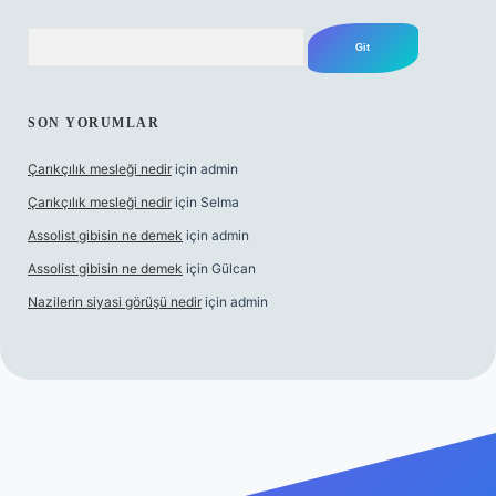
Arama
SON YORUMLAR
Çarıkçılık mesleği nedir
için
admin
Çarıkçılık mesleği nedir
için
Selma
Assolist gibisin ne demek
için
admin
Assolist gibisin ne demek
için
Gülcan
Nazilerin siyasi görüşü nedir
için
admin
andoperabet giriş
https://www.betexper.xyz/