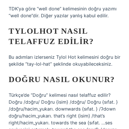
TDK’ya göre “well done” kelimesinin doğru yazımı
“well done”dir. Diğer yazılar yanlış kabul edilir.
TYLOLHOT NASIL
TELAFFUZ EDILIR?
Bu adımları izlerseniz Tylol Hot kelimesini doğru bir
şekilde “tay-lol-hat” şeklinde okuyabileceksiniz.
DOĞRU NASIL OKUNUR?
Türkçe’de “Doğru” kelimesi nasıl telaffuz edilir?
Doğru /dɔğru/ Doğru {isim} /dɔğru/ Doğru {sıfat. }
/dɔğru/hacim_yukarı. downwards {sıfat. } /ʔdown
dɔğru/hacim_yukarı. that’s right {isim} /that’s
right/hacim_yukarı. towards the sea {sıfat. …ses