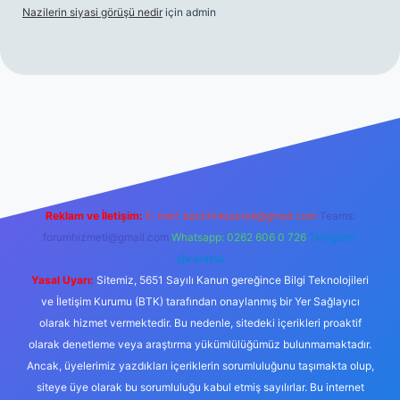
Nazilerin siyasi görüşü nedir
için
admin
://www.betexper.xyz/
Reklam ve İletişim:
E-mail:
backlinkpaneli@gmail.com
Teams:
forumhizmeti@gmail.com
Whatsapp: 0262 606 0 726
Telegram:
@karabul
Yasal Uyarı:
Sitemiz, 5651 Sayılı Kanun gereğince Bilgi Teknolojileri
ve İletişim Kurumu (BTK) tarafından onaylanmış bir Yer Sağlayıcı
olarak hizmet vermektedir. Bu nedenle, sitedeki içerikleri proaktif
olarak denetleme veya araştırma yükümlülüğümüz bulunmamaktadır.
Ancak, üyelerimiz yazdıkları içeriklerin sorumluluğunu taşımakta olup,
siteye üye olarak bu sorumluluğu kabul etmiş sayılırlar. Bu internet