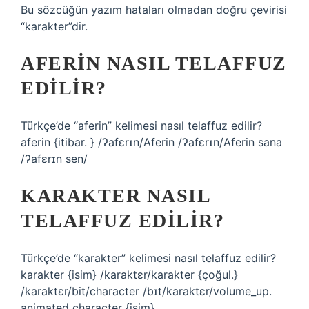
Bu sözcüğün yazım hataları olmadan doğru çevirisi
“karakter”dir.
AFERIN NASIL TELAFFUZ
EDILIR?
Türkçe’de “aferin” kelimesi nasıl telaffuz edilir?
aferin {itibar. } /ʔafɛrɪn/Aferin /ʔafɛrɪn/Aferin sana
/ʔafɛrɪn sen/
KARAKTER NASIL
TELAFFUZ EDILIR?
Türkçe’de “karakter” kelimesi nasıl telaffuz edilir?
karakter {isim} /karaktɛr/karakter {çoğul.}
/karaktɛr/bit/character /bɪt/karaktɛr/volume_up.
animated character {isim}