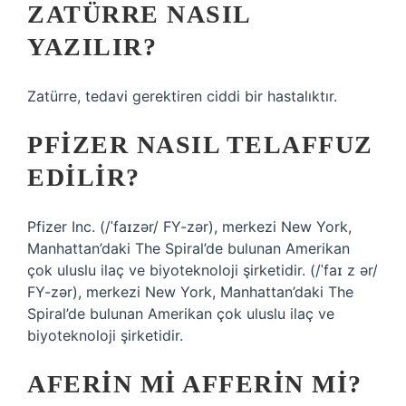
ZATÜRRE NASIL
YAZILIR?
Zatürre, tedavi gerektiren ciddi bir hastalıktır.
PFIZER NASIL TELAFFUZ
EDILIR?
Pfizer Inc. (/ˈfaɪzər/ FY-zər), merkezi New York,
Manhattan’daki The Spiral’de bulunan Amerikan
çok uluslu ilaç ve biyoteknoloji şirketidir. (/ˈfaɪ z ər/
FY-zər), merkezi New York, Manhattan’daki The
Spiral’de bulunan Amerikan çok uluslu ilaç ve
biyoteknoloji şirketidir.
AFERIN MI AFFERIN MI?