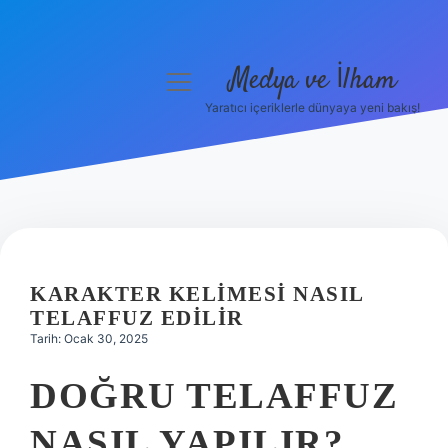
Medya ve İlham
menüyü
aç
Yaratıcı içeriklerle dünyaya yeni bakış!
Anasayfa
Gizlilik Politikası
Yasal Uyarı
Hakkımızda
KARAKTER KELIMESI NASIL
TELAFFUZ EDILIR
Tarih: Ocak 30, 2025
DOĞRU TELAFFUZ
NASIL YAPILIR?