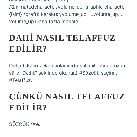
/t͡animatedcharacter/volume_up. graphic character
{isim} /ɡrafɪk karaktɛr/volume_up. …volume_up. …
volume_up.Daha fazla makale…
DAHI NASIL TELAFFUZ
EDILIR?
Deha (Üstün zekalı anlamında kullanıldığında uzun
süre “Dâ:hi:” şeklinde okunur.) #Sözcük seçimi.
#Telaffuz.
ÇÜNKÜ NASIL TELAFFUZ
EDILIR?
SÖZCÜK /X’e.