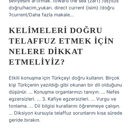
seviyesini artırmak. toward the sea {zarf} /dɛɲɪzɛ
dɔğru/hacim_yukarı. direct current {isim} /dɔğru
ʔcurrent/Daha fazla makale…
KELIMELERI DOĞRU
TELAFFUZ ETMEK IÇIN
NELERE DIKKAT
ETMELIYIZ?
Etkili konuşma için Türkçeyi doğru kullanın. Birçok
kişi Türkçenin yazıldığı gibi okunan bir dil olduğunu
düşünür. … Konuşma organlarınızı tanıyın. … Nefes
egzersizleri. … 3. Kafiye egzersizleri. … Vurgu ve
tonlama. … Dil bilgisi kurallarını öğrenmeye çalışın.
… Diksiyon kursuyla telaffuz sorunlarını kısa sürede
geride bırakın.