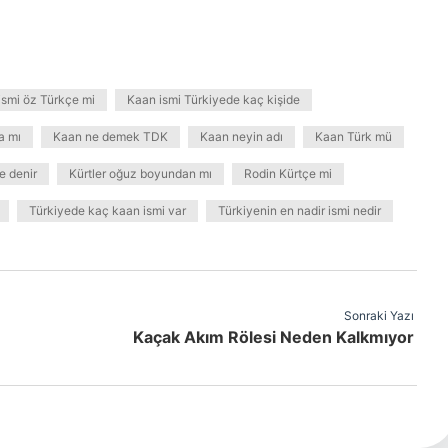
ismi öz Türkçe mi
Kaan ismi Türkiyede kaç kişide
a mı
Kaan ne demek TDK
Kaan neyin adı
Kaan Türk mü
e denir
Kürtler oğuz boyundan mı
Rodin Kürtçe mi
Türkiyede kaç kaan ismi var
Türkiyenin en nadir ismi nedir
Sonraki Yazı
Kaçak Akım Rölesi Neden Kalkmıyor