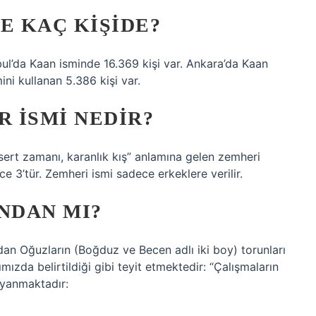
E KAÇ KIŞIDE?
bul’da Kaan isminde 16.369 kişi var. Ankara’da Kaan
mini kullanan 5.386 kişi var.
R ISMI NEDIR?
n sert zamanı, karanlık kış” anlamına gelen zemheri
ce 3’tür. Zemheri ismi sadece erkeklere verilir.
NDAN MI?
ndan Oğuzların (Boğduz ve Becen adlı iki boy) torunları
ızda belirtildiği gibi teyit etmektedir: “Çalışmaların
ayanmaktadır: