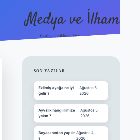
Medya ve İlham
Yaratıcı içeriklerle dünyaya yeni bakış!
/ilbet.online/
vdcasino yeni giriş
grandoperabet giriş
https://
SIDEBAR
SON YAZILAR
Ezilmiş ayağa ne iyi
Ağustos 6,
gelir ?
2026
Ayvalık hangi ilimize
Ağustos 5,
yakın ?
2026
Boyası neden yapılır
Ağustos 4,
?
2026