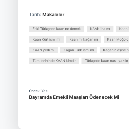
Tarih:
Makaleler
Eski Türkçede kaan ne demek
KAAN iha mı
Kaan 
Kaan Kürt ismi mi
Kaan mı kağan mı
Kaan Moğolc
KAAN yerli mi
Kağan Türk ismi mi
Kağanın eşine n
Türk tarihinde KAAN kimdir
Türkçede kaan nasıl yazılır
Önceki Yazı
Bayramda Emekli Maaşları Ödenecek Mi