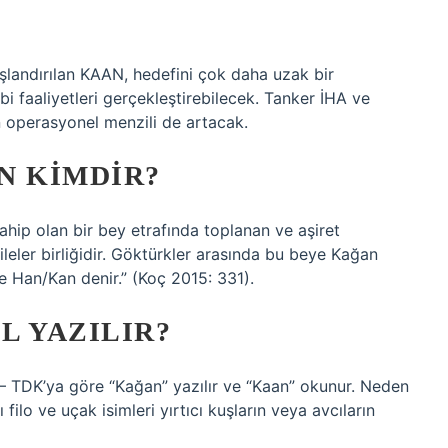
uşlandırılan KAAN, hedefini çok daha uzak bir
i faaliyetleri gerçekleştirebilecek. Tanker İHA ve
 operasyonel menzili de artacak.
N KIMDIR?
 sahip olan bir bey etrafında toplanan ve aşiret
abileler birliğidir. Göktürkler arasında bu beye Kağan
e Han/Kan denir.” (Koç 2015: 331).
L YAZILIR?
m: – TDK’ya göre “Kağan” yazılır ve “Kaan” okunur. Neden
ilo ve uçak isimleri yırtıcı kuşların veya avcıların