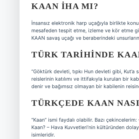
KAAN IHA MI?
İnsansız elektronik harp uçağıyla birlikte kon
mesafeden tespit etme, izleme ve kör etme gib
KAAN savaş uçağı ve beraberindeki unsurların
TÜRK TARIHINDE KAA
“Göktürk devleti, tıpkı Hun devleti gibi, Kut’a
reislerinin katılımı ve ittifakıyla kurulan bir k
denir ve bağımsız olmayan bir kabilenin reisin
TÜRKÇEDE KAAN NASI
“Kaan” ismi faydalı olabilir. Bazı çekinceleri
Kaan? – Hava Kuvvetleri’nin kültüründen dolayı f
isimleridir.