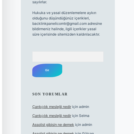
sayılırlar.
Hukuka ve yasal düzenlemelere aykırı
olduğunu düşündüğünüz içerikleri,
backlinkpanelicomtr@gmail.com
adresine
bildirmeniz halinde, ilgili içerikler yasal
süre içerisinde sitemizden kaldırılacaktır.
Arama
SON YORUMLAR
Çarıkçılık mesleği nedir
için
admin
Çarıkçılık mesleği nedir
için
Selma
Assolist gibisin ne demek
için
admin
Assolist gibisin ne demek
için
Gülcan