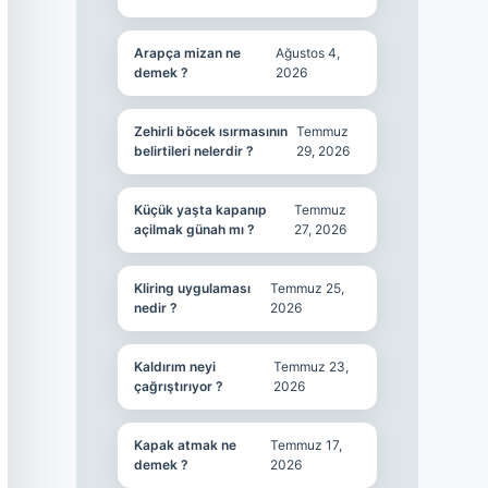
Arapça mizan ne
Ağustos 4,
demek ?
2026
Zehirli böcek ısırmasının
Temmuz
belirtileri nelerdir ?
29, 2026
Küçük yaşta kapanıp
Temmuz
açilmak günah mı ?
27, 2026
Kliring uygulaması
Temmuz 25,
nedir ?
2026
Kaldırım neyi
Temmuz 23,
çağrıştırıyor ?
2026
Kapak atmak ne
Temmuz 17,
demek ?
2026