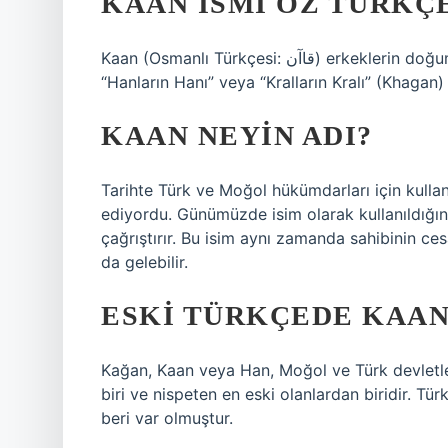
KAAN ISMI ÖZ TÜRKÇE
Kaan (Osmanlı Türkçesi: قاآن) erkeklerin doğum ve soyadıdır. Türk halkından gelen Kaan ismi
“Hanların Hanı” veya “Kralların Kralı” (Khagan)
KAAN NEYIN ADI?
Tarihte Türk ve Moğol hükümdarları için kulla
ediyordu. Günümüzde isim olarak kullanıldığında 
çağrıştırır. Bu isim aynı zamanda sahibinin ces
da gelebilir.
ESKI TÜRKÇEDE KAAN
Kağan, Kaan veya Han, Moğol ve Türk devletler
biri ve nispeten en eski olanlardan biridir. T
beri var olmuştur.