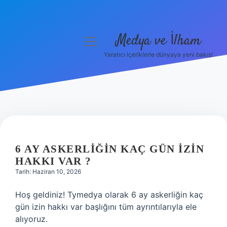
Medya ve İlham
menüyü
aç
Yaratıcı içeriklerle dünyaya yeni bakış!
Anasayfa
Gizlilik Politikası
Yasal Uyarı
Hakkımızda
6 AY ASKERLIĞIN KAÇ GÜN IZIN
HAKKI VAR ?
Tarih: Haziran 10, 2026
Hoş geldiniz! Tymedya olarak 6 ay askerliğin kaç
gün izin hakkı var başlığını tüm ayrıntılarıyla ele
alıyoruz.