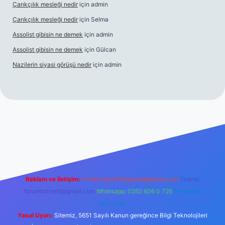
Çarıkçılık mesleği nedir
için
admin
Çarıkçılık mesleği nedir
için
Selma
Assolist gibisin ne demek
için
admin
Assolist gibisin ne demek
için
Gülcan
Nazilerin siyasi görüşü nedir
için
admin
andoperabet giriş
https://www.betexper.xyz/
Reklam ve İletişim:
E-mail:
backlinkpaneli@gmail.com
Teams:
forumhizmeti@gmail.com
Whatsapp: 0262 606 0 726
Telegram:
@karabul
Yasal Uyarı:
Sitemiz, 5651 Sayılı Kanun gereğince Bilgi Teknolojileri