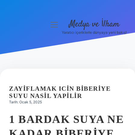
Medya ve İlham
menüyü
aç
Yaratıcı içeriklerle dünyaya yeni bakış!
Anasayfa
Gizlilik Politikası
Yasal Uyarı
Hakkımızda
ZAYIFLAMAK ICIN BIBERIYE
SUYU NASIL YAPILIR
Tarih: Ocak 5, 2025
1 BARDAK SUYA NE
KADAR BIBERIYE