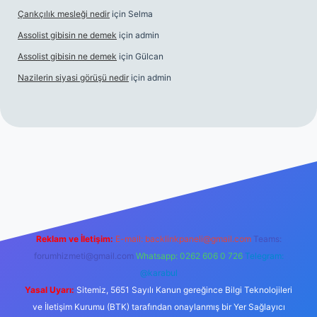
Çarıkçılık mesleği nedir
için
Selma
Assolist gibisin ne demek
için
admin
Assolist gibisin ne demek
için
Gülcan
Nazilerin siyasi görüşü nedir
için
admin
www.betexper.xyz/
Reklam ve İletişim:
E-mail:
backlinkpaneli@gmail.com
Teams:
forumhizmeti@gmail.com
Whatsapp: 0262 606 0 726
Telegram:
@karabul
Yasal Uyarı:
Sitemiz, 5651 Sayılı Kanun gereğince Bilgi Teknolojileri
ve İletişim Kurumu (BTK) tarafından onaylanmış bir Yer Sağlayıcı