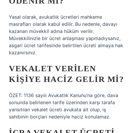
ÖDENIR MI?
Yasal olarak, avukatlık ücretleri mahkeme
masrafları olarak kabul edilir. Bu nedenle, davayı
kazanan müvekkil adına hüküm verilir.
Müvekkilinizle bir ücret anlaşması yapmadıysanız,
asgari ücret tarifesinde belirtilen ücreti almaya hak
kazanırsınız.
VEKALET VERILEN
KIŞIYE HACIZ GELIR MI?
ÖZET: 1136 sayılı Avukatlık Kanunu’na göre, dava
sonunda belirlenen tarife üzerinden karşı tarafa
yansıtılan vekalet ücreti avukata ait olup, iş
sahibinin borçları nedeniyle haciz konulamaz.
İCRA VEKALET ÜCRETI