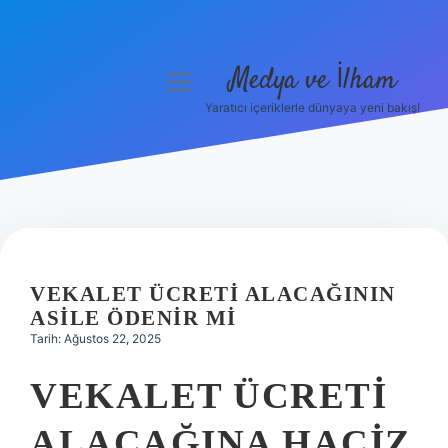
Medya ve İlham
menüyü
aç
Yaratıcı içeriklerle dünyaya yeni bakış!
Anasayfa
Gizlilik Politikası
Yasal Uyarı
Hakkımızda
VEKALET ÜCRETI ALACAĞININ
ASILE ÖDENIR MI
Tarih: Ağustos 22, 2025
VEKALET ÜCRETI
ALACAĞINA HACIZ