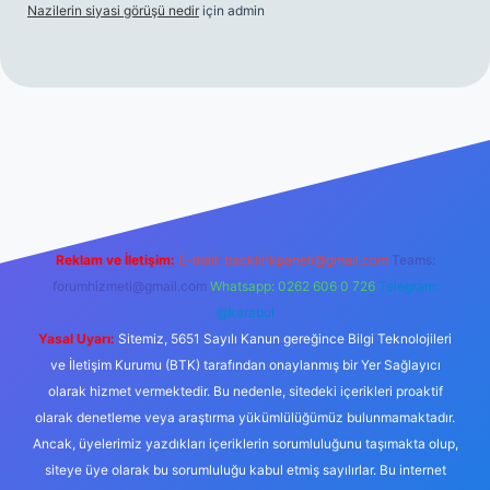
Nazilerin siyasi görüşü nedir
için
admin
ww.betexper.xyz/
Reklam ve İletişim:
E-mail:
backlinkpaneli@gmail.com
Teams:
forumhizmeti@gmail.com
Whatsapp: 0262 606 0 726
Telegram:
@karabul
Yasal Uyarı:
Sitemiz, 5651 Sayılı Kanun gereğince Bilgi Teknolojileri
ve İletişim Kurumu (BTK) tarafından onaylanmış bir Yer Sağlayıcı
olarak hizmet vermektedir. Bu nedenle, sitedeki içerikleri proaktif
olarak denetleme veya araştırma yükümlülüğümüz bulunmamaktadır.
Ancak, üyelerimiz yazdıkları içeriklerin sorumluluğunu taşımakta olup,
siteye üye olarak bu sorumluluğu kabul etmiş sayılırlar. Bu internet