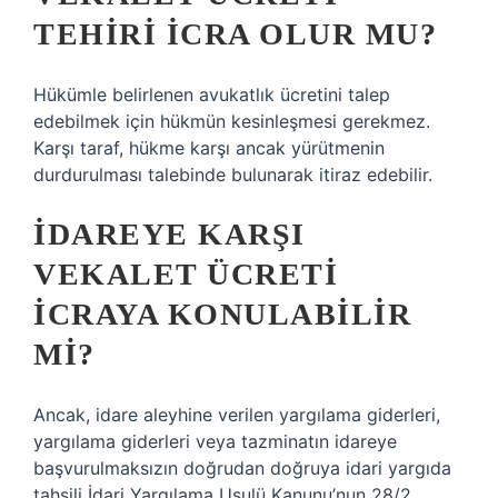
TEHIRI ICRA OLUR MU?
Hükümle belirlenen avukatlık ücretini talep
edebilmek için hükmün kesinleşmesi gerekmez.
Karşı taraf, hükme karşı ancak yürütmenin
durdurulması talebinde bulunarak itiraz edebilir.
İDAREYE KARŞI
VEKALET ÜCRETI
ICRAYA KONULABILIR
MI?
Ancak, idare aleyhine verilen yargılama giderleri,
yargılama giderleri veya tazminatın idareye
başvurulmaksızın doğrudan doğruya idari yargıda
tahsili İdari Yargılama Usulü Kanunu’nun 28/2