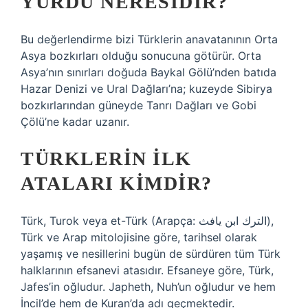
YURDU NERESIDIR?
Bu değerlendirme bizi Türklerin anavatanının Orta
Asya bozkırları olduğu sonucuna götürür. Orta
Asya’nın sınırları doğuda Baykal Gölü’nden batıda
Hazar Denizi ve Ural Dağları’na; kuzeyde Sibirya
bozkırlarından güneyde Tanrı Dağları ve Gobi
Çölü’ne kadar uzanır.
TÜRKLERIN ILK
ATALARI KIMDIR?
Türk, Turok veya et-Türk (Arapça: الترك ابن يافث),
Türk ve Arap mitolojisine göre, tarihsel olarak
yaşamış ve nesillerini bugün de sürdüren tüm Türk
halklarının efsanevi atasıdır. Efsaneye göre, Türk,
Jafes’in oğludur. Japheth, Nuh’un oğludur ve hem
İncil’de hem de Kuran’da adı geçmektedir.