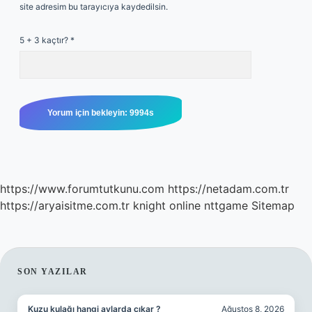
site adresim bu tarayıcıya kaydedilsin.
5 + 3 kaçtır?
*
https://www.forumtutkunu.com
https://netadam.com.tr
https://aryaisitme.com.tr
knight online
nttgame
Sitemap
SIDEBAR
SON YAZILAR
Kuzu kulağı hangi aylarda çıkar ?
Ağustos 8, 2026