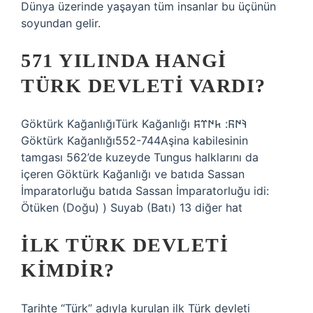
Dünya üzerinde yaşayan tüm insanlar bu üçünün
soyundan gelir.
571 YILINDA HANGI
TÜRK DEVLETI VARDI?
Göktürk KağanlığıTürk Kağanlığı 𐰚𐰇𐰜: 𐱅𐰇𐰼𐰰
Göktürk Kağanlığı552-744Aşina kabilesinin
tamgası 562’de kuzeyde Tungus halklarını da
içeren Göktürk Kağanlığı ve batıda Sassan
İmparatorluğu batıda Sassan İmparatorluğu idi:
Ötüken (Doğu) ) Suyab (Batı) 13 diğer hat
İLK TÜRK DEVLETI
KIMDIR?
Tarihte “Türk” adıyla kurulan ilk Türk devleti