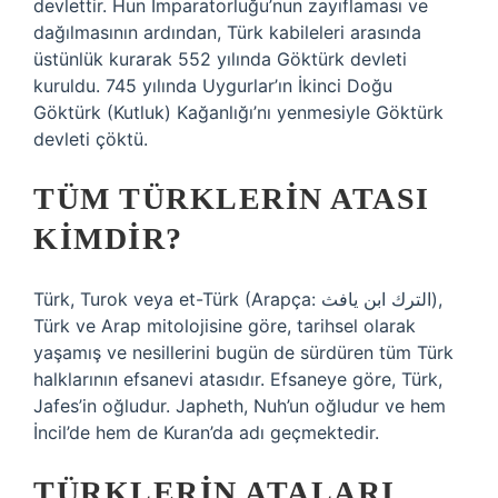
devlettir. Hun İmparatorluğu’nun zayıflaması ve
dağılmasının ardından, Türk kabileleri arasında
üstünlük kurarak 552 yılında Göktürk devleti
kuruldu. 745 yılında Uygurlar’ın İkinci Doğu
Göktürk (Kutluk) Kağanlığı’nı yenmesiyle Göktürk
devleti çöktü.
TÜM TÜRKLERIN ATASI
KIMDIR?
Türk, Turok veya et-Türk (Arapça: الترك ابن يافث),
Türk ve Arap mitolojisine göre, tarihsel olarak
yaşamış ve nesillerini bugün de sürdüren tüm Türk
halklarının efsanevi atasıdır. Efsaneye göre, Türk,
Jafes’in oğludur. Japheth, Nuh’un oğludur ve hem
İncil’de hem de Kuran’da adı geçmektedir.
TÜRKLERIN ATALARI