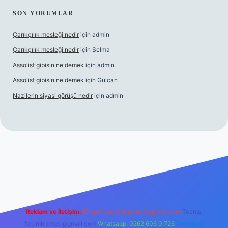
SON YORUMLAR
Çarıkçılık mesleği nedir
için
admin
Çarıkçılık mesleği nedir
için
Selma
Assolist gibisin ne demek
için
admin
Assolist gibisin ne demek
için
Gülcan
Nazilerin siyasi görüşü nedir
için
admin
ww.betexper.xyz/
Reklam ve İletişim:
E-mail:
backlinkpaneli@gmail.com
Teams:
forumhizmeti@gmail.com
Whatsapp: 0262 606 0 726
Telegram: