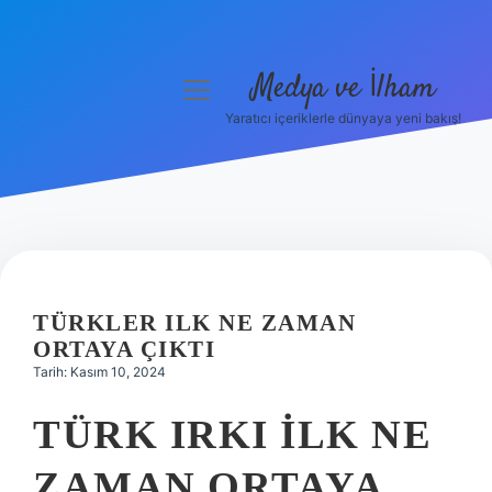
Medya ve İlham
menüyü
aç
Yaratıcı içeriklerle dünyaya yeni bakış!
Anasayfa
Gizlilik Politikası
Yasal Uyarı
Hakkımızda
TÜRKLER ILK NE ZAMAN
ORTAYA ÇIKTI
Tarih: Kasım 10, 2024
TÜRK IRKI ILK NE
ZAMAN ORTAYA