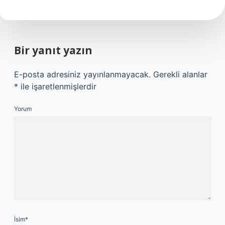
Bir yanıt yazın
E-posta adresiniz yayınlanmayacak.
Gerekli alanlar
*
ile işaretlenmişlerdir
Yorum
İsim*