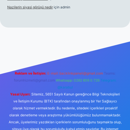
Nazilerin siyasi görüşü nedir
için
admin
://www.betexper.xyz/
Reklam ve İletişim:
E-mail:
backlinkpaneli@gmail.com
Teams:
forumhizmeti@gmail.com
Whatsapp: 0262 606 0 726
Telegram:
@karabul
Yasal Uyarı:
Sitemiz, 5651 Sayılı Kanun gereğince Bilgi Teknolojileri
ve İletişim Kurumu (BTK) tarafından onaylanmış bir Yer Sağlayıcı
olarak hizmet vermektedir. Bu nedenle, sitedeki içerikleri proaktif
olarak denetleme veya araştırma yükümlülüğümüz bulunmamaktadır.
Ancak, üyelerimiz yazdıkları içeriklerin sorumluluğunu taşımakta olup,
siteye üye olarak bu sorumluluğu kabul etmiş sayılırlar. Bu internet