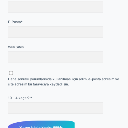
E-Posta*
Web Sitesi
Daha sonraki yorumlarımda kullanılması için adım, e-posta adresim ve
site adresim bu tarayıcıya kaydedilsin.
10 - 4 kaçtır?
*