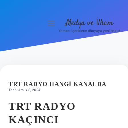
Medya ve İlham
menüyü
aç
Yaratıcı içeriklerle dünyaya yeni bakış!
Anasayfa
Gizlilik Politikası
Yasal Uyarı
Hakkımızda
TRT RADYO HANGI KANALDA
Tarih: Aralık 8, 2024
TRT RADYO
KAÇINCI