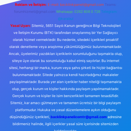
Reklam ve İletişim:
E-mail:
backlinkpaneli@gmail.com
Teams:
forumhizmeti@gmail.com
Whatsapp: 0262 606 0 726
Telegram:
@karabul
Yasal Uyarı:
Sitemiz, 5651 Sayılı Kanun gereğince Bilgi Teknolojileri
ve İletişim Kurumu (BTK) tarafından onaylanmış bir Yer Sağlayıcı
olarak hizmet vermektedir. Bu nedenle, sitedeki içerikleri proaktif
olarak denetleme veya araştırma yükümlülüğümüz bulunmamaktadır.
Ancak, üyelerimiz yazdıkları içeriklerin sorumluluğunu taşımakta olup,
siteye üye olarak bu sorumluluğu kabul etmiş sayılırlar. Bu internet
sitesi, herhangi bir marka, kurum veya şahıs şirketi ile hiçbir bağlantısı
bulunmamaktadır. Sitede yalnızca kendi hazırladığımız makaleler
paylaşılmaktadır. Burada yer alan içerikler haber niteliği taşımamakta
olup, gerçek kurum ve kişiler hakkında paylaşım yapılmamaktadır.
Gerçek kurum ve kişiler ile isim benzerlikleri tamamen tesadüfidir.
Sitemiz, kar amacı gütmeyen ve tamamen ücretsiz bir bilgi paylaşım
platformudur. Hukuka ve yasal düzenlemelere aykırı olduğunu
düşündüğünüz içerikleri,
backlinkpanelicomtr@gmail.com
adresine
bildirmeniz halinde, ilgili içerikler yasal süre içerisinde sitemizden
kaldırılacaktır.