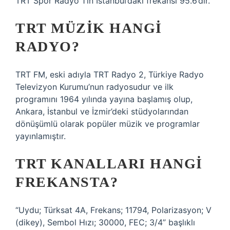
TRT Spor Radyo 1’in İstanbul’daki frekansı 95.6’dır.
TRT MÜZIK HANGI
RADYO?
TRT FM, eski adıyla TRT Radyo 2, Türkiye Radyo
Televizyon Kurumu’nun radyosudur ve ilk
programını 1964 yılında yayına başlamış olup,
Ankara, İstanbul ve İzmir’deki stüdyolarından
dönüşümlü olarak popüler müzik ve programlar
yayınlamıştır.
TRT KANALLARI HANGI
FREKANSTA?
“Uydu; Türksat 4A, Frekans; 11794, Polarizasyon; V
(dikey), Sembol Hızı; 30000, FEC; 3/4” başlıklı