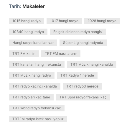
Tarih:
Makaleler
1015 hangi radyo
1017 hangi radyo
1028 hangi radyo
10340 hangi radyo
En çok dinlenen radyo hangisi
Hangi radyo kanalları var
Süper Lig hangi radyoda
TRT FM kimin
TRT FM nasıl aranır
TRT kanalları hangi frekansta
TRT Müzik hangi kanalda
TRT Müzik hangi radyo
TRT Radyo 1 nerede
TRT radyo kaçıncı kanalda
TRT radyo3 nerede
TRT radyoları kaç tane
TRT Spor radyo frekansı kaç
TRT World radyo frekansı kaç
TRTFM radyo istek nasıl yapılır