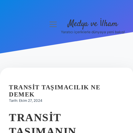
Medya ve İlham
menüyü
aç
Yaratıcı içeriklerle dünyaya yeni bakış!
Anasayfa
Gizlilik Politikası
Yasal Uyarı
Hakkımızda
TRANSIT TAŞIMACILIK NE
DEMEK
Tarih: Ekim 27, 2024
TRANSIT
TAŞIMANIN