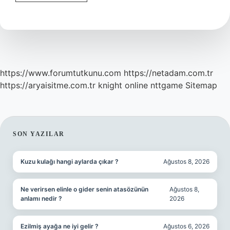
Bir
Avukat
Ne
Kadar
Kazanır
https://www.forumtutkunu.com
https://netadam.com.tr
https://aryaisitme.com.tr
knight online
nttgame
Sitemap
SIDEBAR
SON YAZILAR
Kuzu kulağı hangi aylarda çıkar ?
Ağustos 8, 2026
Ne verirsen elinle o gider senin atasözünün
Ağustos 8,
anlamı nedir ?
2026
Ezilmiş ayağa ne iyi gelir ?
Ağustos 6, 2026