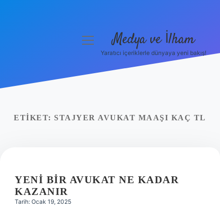
Medya ve İlham
menüyü
aç
Yaratıcı içeriklerle dünyaya yeni bakış!
Anasayfa
Gizlilik Politikası
Yasal Uyarı
ETIKET:
STAJYER AVUKAT MAAŞI KAÇ TL
Hakkımızda
YENI BIR AVUKAT NE KADAR
KAZANIR
Tarih: Ocak 19, 2025