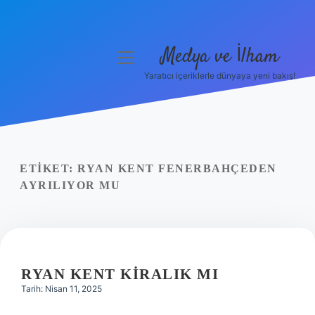
Medya ve İlham
menüyü
aç
Yaratıcı içeriklerle dünyaya yeni bakış!
Anasayfa
Gizlilik Politikası
Yasal Uyarı
ETIKET:
RYAN KENT FENERBAHÇEDEN
AYRILIYOR MU
Hakkımızda
RYAN KENT KIRALIK MI
Tarih: Nisan 11, 2025