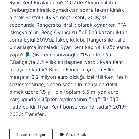
Ryan Kent kiralandı mı? 2017’de Alman kulübü
Freiburg’da kiralık oynadıktan sonra tekrar kiralık
olarak Bristol City’ye geçti. Kent, 2018/19
sezonunda Rangers’ta kiralık olarak oynarken PFA
İskoçya Yılın Genç Oyuncusu ödülünü kazandıktan
sonra Eylül 2019’da İskoç kulübü Rangers ile kalıcı
bir anlaşma imzaladı. Ryan Kent kaç yıllık sözleşme
yaptı?
@sercanhamzaoğlu: “Ryan Kent’in
F.Bahçe’yle 2.5 yıllık sözleşmesi vardı. Ryan Kent
maaşı ne kadar? Kent’in Fenerbahçe’den yıllık
maaşının 2.2 milyon euro olduğu belirtilirken, fesih
sözleşmesinde, geçen sezonun maaşı da dahil
olmak üzere 1.5 yıl için toplam 5.5 milyon euro
karşılığında kulüpten ayrılmasının öngörüldüğü
ifade edildi. Ryan Kent bonservisi ne kadar? 2019–
2023: Transfer…
Ryan
Devamını okuyun
Yorum Bırak