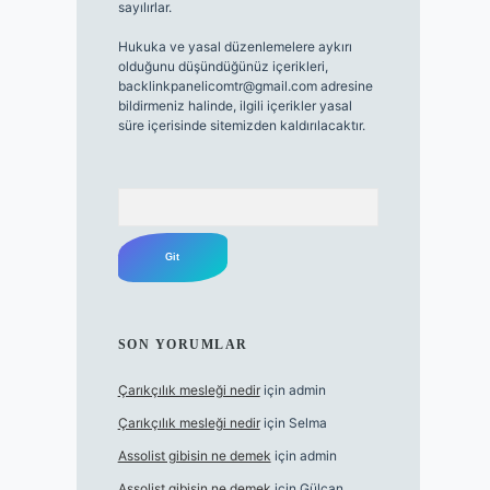
sayılırlar.
Hukuka ve yasal düzenlemelere aykırı
olduğunu düşündüğünüz içerikleri,
backlinkpanelicomtr@gmail.com
adresine
bildirmeniz halinde, ilgili içerikler yasal
süre içerisinde sitemizden kaldırılacaktır.
Arama
SON YORUMLAR
Çarıkçılık mesleği nedir
için
admin
Çarıkçılık mesleği nedir
için
Selma
Assolist gibisin ne demek
için
admin
Assolist gibisin ne demek
için
Gülcan