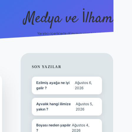
Medya ve İlham
Yaratıcı içeriklerle dünyaya yeni bakış!
s://ilbet.online/
vdcasino yeni giriş
grandoperabet giriş
https
SIDEBAR
SON YAZILAR
Ezilmiş ayağa ne iyi
Ağustos 6,
gelir ?
2026
Ayvalık hangi ilimize
Ağustos 5,
yakın ?
2026
Boyası neden yapılır
Ağustos 4,
?
2026