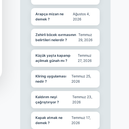
Arapça mizan ne
Ağustos 4,
demek ?
2026
Zehirli böcek ısırmasının
Temmuz
belirtileri nelerdir ?
29, 2026
Küçük yaşta kapanıp
Temmuz
açilmak günah mı ?
27, 2026
Kliring uygulaması
Temmuz 25,
nedir ?
2026
Kaldırım neyi
Temmuz 23,
çağrıştırıyor ?
2026
Kapak atmak ne
Temmuz 17,
demek ?
2026