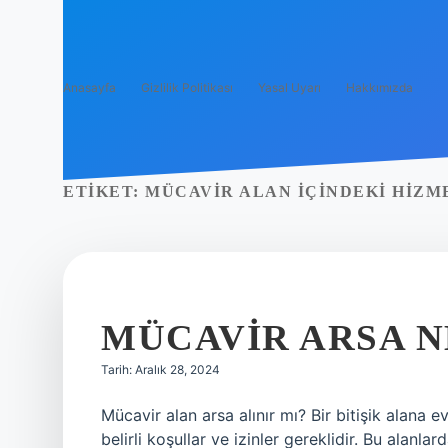
Anasayfa
Gizlilik Politikası
Yasal Uyarı
Hakkımızda
ETIKET:
MÜCAVIR ALAN IÇINDEKI HIZM
MÜCAVIR ARSA 
Tarih: Aralık 28, 2024
Mücavir alan arsa alınır mı? Bir bitişik alana e
belirli koşullar ve izinler gereklidir. Bu alan