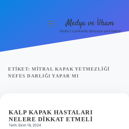
Medya ve İlham
menüyü
aç
Yaratıcı içeriklerle dünyaya yeni bakış!
Anasayfa
Gizlilik Politikası
Yasal Uyarı
ETIKET:
MITRAL KAPAK YETMEZLIĞI
NEFES DARLIĞI YAPAR MI
Hakkımızda
KALP KAPAK HASTALARI
NELERE DIKKAT ETMELI
Tarih: Ekim 18, 2024