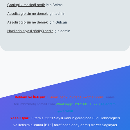
Çarıkçılık mesleği nedir
için
Selma
Assolist gibisin ne demek
için
admin
Assolist gibisin ne demek
için
Gülcan
Nazilerin siyasi görüşü nedir
için
admin
iriş
https://www.betexper.xyz/
Reklam ve İletişim:
E-mail:
backlinkpaneli@gmail.com
Teams:
forumhizmeti@gmail.com
Whatsapp: 0262 606 0 726
Telegram:
@karabul
Yasal Uyarı:
Sitemiz, 5651 Sayılı Kanun gereğince Bilgi Teknolojileri
ve İletişim Kurumu (BTK) tarafından onaylanmış bir Yer Sağlayıcı