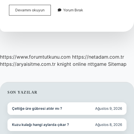
Kalp
Devamını okuyun
Yorum Bırak
Kapak
Hastaları
Nelere
Dikkat
Etmeli
https://www.forumtutkunu.com
https://netadam.com.tr
https://aryaisitme.com.tr
knight online
nttgame
Sitemap
SIDEBAR
SON YAZILAR
Çeltiğe üre gübresi atılır mı ?
Ağustos 9, 2026
Kuzu kulağı hangi aylarda çıkar ?
Ağustos 8, 2026