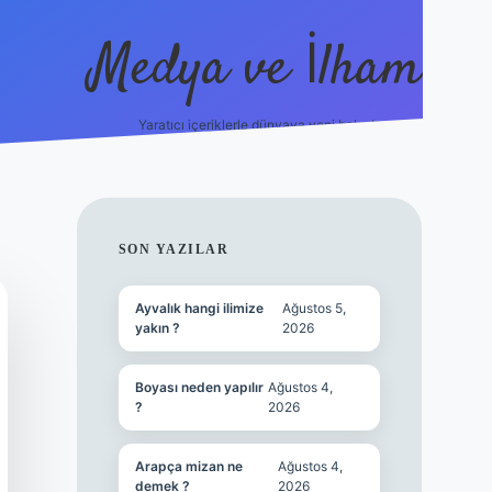
Medya ve İlham
Yaratıcı içeriklerle dünyaya yeni bakış!
s://ilbet.online/
vdcasino yeni giriş
grandoperabet giriş
https
SIDEBAR
SON YAZILAR
Ayvalık hangi ilimize
Ağustos 5,
yakın ?
2026
Boyası neden yapılır
Ağustos 4,
?
2026
Arapça mizan ne
Ağustos 4,
demek ?
2026