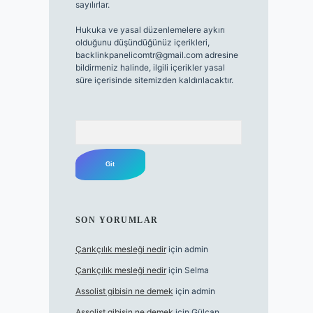
sayılırlar.
Hukuka ve yasal düzenlemelere aykırı
olduğunu düşündüğünüz içerikleri,
backlinkpanelicomtr@gmail.com
adresine
bildirmeniz halinde, ilgili içerikler yasal
süre içerisinde sitemizden kaldırılacaktır.
Arama
SON YORUMLAR
Çarıkçılık mesleği nedir
için
admin
Çarıkçılık mesleği nedir
için
Selma
Assolist gibisin ne demek
için
admin
Assolist gibisin ne demek
için
Gülcan