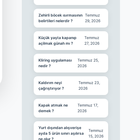
Zehirli böcek ısırmasının
Temmuz
belirtileri nelerdir ?
29, 2026
Küçük yaşta kapanıp
Temmuz
açilmak günah mı ?
27, 2026
Kliring uygulaması
Temmuz 25,
nedir ?
2026
Kaldırım neyi
Temmuz 23,
çağrıştırıyor ?
2026
Kapak atmak ne
Temmuz 17,
demek ?
2026
Yurt dışından alışverişe
Temmuz
ayda 5 ürün sınırı aşılırsa
15, 2026
ne olur ?