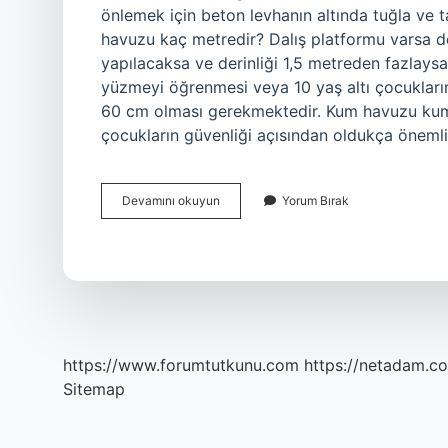
önlemek için beton levhanın altında tuğla ve t
havuzu kaç metredir? Dalış platformu varsa de
yapılacaksa ve derinliği 1,5 metreden fazlays
yüzmeyi öğrenmesi veya 10 yaş altı çocukların
60 cm olması gerekmektedir. Kum havuzu kum
çocukların güvenliği açısından oldukça öneml
Kum
Devamını okuyun
Yorum Bırak
Havuzu
Kaç
Metredir
https://www.forumtutkunu.com
https://netadam.co
Sitemap