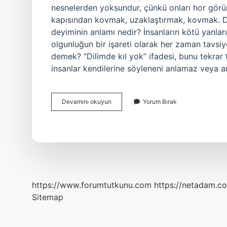
nesnelerden yoksundur, çünkü onları hor görü
kapısından kovmak, uzaklaştırmak, kovmak
deyiminin anlamı nedir? İnsanların kötü yanlar
olgunluğun bir işareti olarak her zaman tavsiye 
demek? “Dilimde kıl yok” ifadesi, bunu tekrar
insanlar kendilerine söyleneni anlamaz veya 
Süpürgeye
Devamını okuyun
Yorum Bırak
Soğuk
Geçti
Ne
Demek
https://www.forumtutkunu.com
https://netadam.co
Sitemap