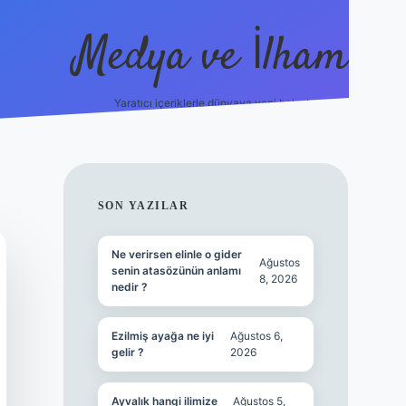
Medya ve İlham
Yaratıcı içeriklerle dünyaya yeni bakış!
ps://ilbet.online/
vdcasino yeni giriş
grandoperabet giriş
http
SIDEBAR
SON YAZILAR
Ne verirsen elinle o gider
Ağustos
senin atasözünün anlamı
8, 2026
nedir ?
Ezilmiş ayağa ne iyi
Ağustos 6,
gelir ?
2026
Ayvalık hangi ilimize
Ağustos 5,