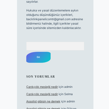
sayılırlar.
Hukuka ve yasal düzenlemelere aykırı
olduğunu düşündüğünüz içerikleri,
backlinkpanelicomtr@gmail.com
adresine
bildirmeniz halinde, ilgili içerikler yasal
süre içerisinde sitemizden kaldırılacaktır.
Arama
SON YORUMLAR
Çarıkçılık mesleği nedir
için
admin
Çarıkçılık mesleği nedir
için
Selma
Assolist gibisin ne demek
için
admin
Assolist gibisin ne demek
için
Gülcan