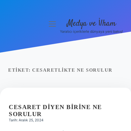
Medya ve İlham
menüyü
aç
Yaratıcı içeriklerle dünyaya yeni bakış!
Anasayfa
Gizlilik Politikası
Yasal Uyarı
ETIKET:
CESARETLIKTE NE SORULUR
Hakkımızda
CESARET DIYEN BIRINE NE
SORULUR
Tarih: Aralık 25, 2024