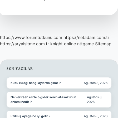
Diyen
Birine
Ne
Sorulur
https://www.forumtutkunu.com
https://netadam.com.tr
https://aryaisitme.com.tr
knight online
nttgame
Sitemap
SIDEBAR
SON YAZILAR
Kuzu kulağı hangi aylarda çıkar ?
Ağustos 8, 2026
Ne verirsen elinle o gider senin atasözünün
Ağustos 8,
anlamı nedir ?
2026
Ezilmiş ayağa ne iyi gelir ?
Ağustos 6, 2026