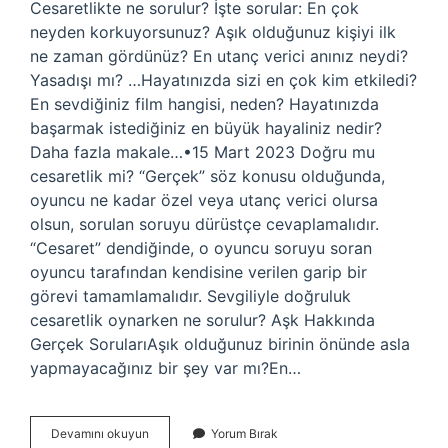
Cesaretlikte ne sorulur? İşte sorular: En çok
neyden korkuyorsunuz? Aşık olduğunuz kişiyi ilk
ne zaman gördünüz? En utanç verici anınız neydi?
Yasadışı mı? …Hayatınızda sizi en çok kim etkiledi?
En sevdiğiniz film hangisi, neden? Hayatınızda
başarmak istediğiniz en büyük hayaliniz nedir?
Daha fazla makale…•15 Mart 2023 Doğru mu
cesaretlik mi? “Gerçek” söz konusu olduğunda,
oyuncu ne kadar özel veya utanç verici olursa
olsun, sorulan soruyu dürüstçe cevaplamalıdır.
“Cesaret” dendiğinde, o oyuncu soruyu soran
oyuncu tarafından kendisine verilen garip bir
görevi tamamlamalıdır. Sevgiliyle doğruluk
cesaretlik oynarken ne sorulur? Aşk Hakkında
Gerçek SorularıAşık olduğunuz birinin önünde asla
yapmayacağınız bir şey var mı?En…
Cesaret
Devamını okuyun
Yorum Bırak