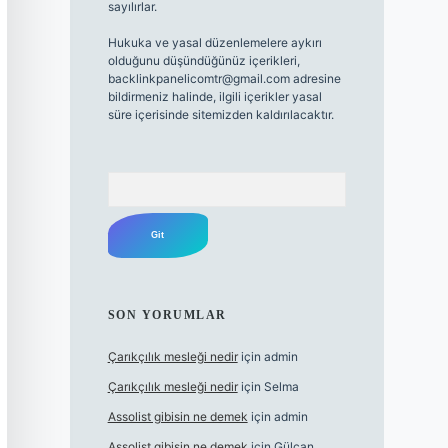
sayılırlar.
Hukuka ve yasal düzenlemelere aykırı
olduğunu düşündüğünüz içerikleri,
backlinkpanelicomtr@gmail.com
adresine
bildirmeniz halinde, ilgili içerikler yasal
süre içerisinde sitemizden kaldırılacaktır.
Arama
SON YORUMLAR
Çarıkçılık mesleği nedir
için
admin
Çarıkçılık mesleği nedir
için
Selma
Assolist gibisin ne demek
için
admin
Assolist gibisin ne demek
için
Gülcan