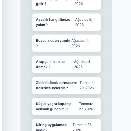
gelir ?
2026
Ayvalık hangi ilimize
Ağustos 5,
yakın ?
2026
Boyası neden yapılır
Ağustos 4,
?
2026
Arapça mizan ne
Ağustos 4,
demek ?
2026
Zehirli böcek ısırmasının
Temmuz
belirtileri nelerdir ?
29, 2026
Küçük yaşta kapanıp
Temmuz
açilmak günah mı ?
27, 2026
Kliring uygulaması
Temmuz 25,
nedir ?
2026