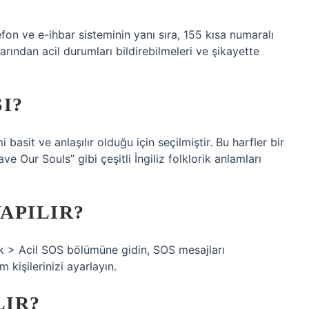
on ve e-ihbar sisteminin yanı sıra, 155 kısa numaralı
rından acil durumları bildirebilmeleri ve şikayette
I?
i basit ve anlaşılır olduğu için seçilmiştir. Bu harfler bir
e Our Souls” gibi çeşitli İngiliz folklorik anlamları
YAPILIR?
ik > Acil SOS bölümüne gidin, SOS mesajları
 kişilerinizi ayarlayın.
LIR?