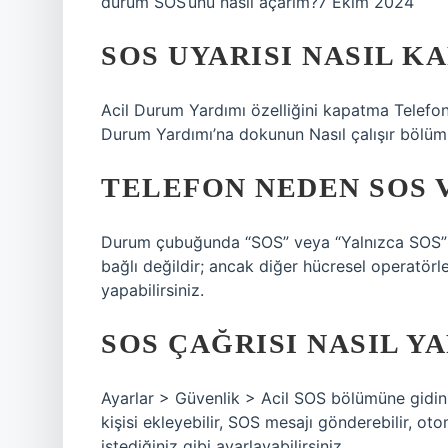
durum SOS’unu nasıl açarım?7 Ekim 2024
SOS UYARISI NASIL KA
Acil Durum Yardımı özelliğini kapatma Telefo
Durum Yardımı’na dokunun Nasıl çalışır bölü
TELEFON NEDEN SOS 
Durum çubuğunda “SOS” veya “Yalnızca SOS” if
bağlı değildir; ancak diğer hücresel operatörl
yapabilirsiniz.
SOS ÇAĞRISI NASIL YA
Ayarlar > Güvenlik > Acil SOS bölümüne gidin
kişisi ekleyebilir, SOS mesajı gönderebilir, otom
istediğiniz gibi ayarlayabilirsiniz.