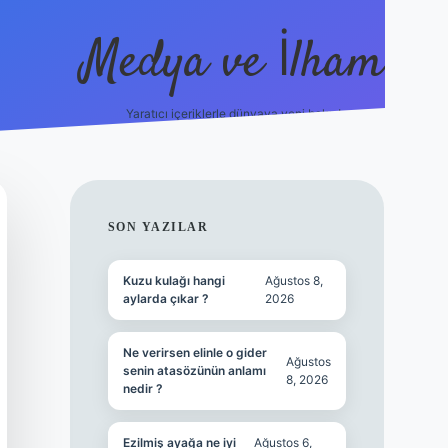
Medya ve İlham
Yaratıcı içeriklerle dünyaya yeni bakış!
et.online/
vdcasino yeni giriş
grandoperabet giriş
https://www
SIDEBAR
SON YAZILAR
Kuzu kulağı hangi
Ağustos 8,
aylarda çıkar ?
2026
Ne verirsen elinle o gider
Ağustos
senin atasözünün anlamı
8, 2026
nedir ?
Ezilmiş ayağa ne iyi
Ağustos 6,