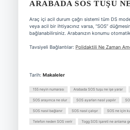
ARABADA SOS TUŞU NE
Araç içi acil durum çağrı sistemi tüm DS model
veya acil bir ihtiyacınız varsa, “SOS” düğmesi
bağlanabilirsiniz. Arabanızın konumu otomatik 
Tavsiyeli Bağlantılar:
Polidaktili Ne Zaman Amel
Tarih:
Makaleler
155 neyin numarası
Arabada SOS tuşu ne işe yarar
SOS arayınca ne olur
SOS ayarları nasıl yapılır
SOS
SOS nasıl bağlanır
SOS nasıl çalışır
SOS ne için kul
Telefon neden SOS verir
Togg SOS işareti ne anlama ge