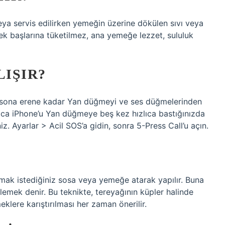
eya servis edilirken yemeğin üzerine dökülen sıvı veya
 tek başlarına tüketilmez, ana yemeğe lezzet, sululuk
LIŞIR?
ı sona erene kadar Yan düğmeyi ve ses düğmelerinden
Ayrıca iPhone’u Yan düğmeye beş kez hızlıca bastığınızda
iz. Ayarlar > Acil SOS’a gidin, sonra 5-Press Call’u açın.
mak istediğiniz sosa veya yemeğe atarak yapılır. Buna
mek denir. Bu teknikte, tereyağının küpler halinde
klere karıştırılması her zaman önerilir.