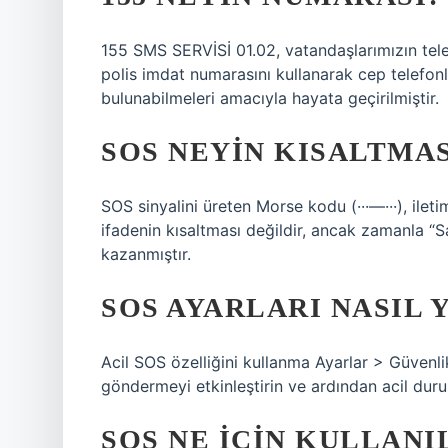
155 SMS SERVİSİ 01.02, vatandaşlarımızın telef
polis imdat numarasını kullanarak cep telefonla
bulunabilmeleri amacıyla hayata geçirilmiştir.
SOS NEYIN KISALTMAS
SOS sinyalini üreten Morse kodu (···—···), iletim
ifadenin kısaltması değildir, ancak zamanla “Sav
kazanmıştır.
SOS AYARLARI NASIL 
Acil SOS özelliğini kullanma Ayarlar > Güvenl
göndermeyi etkinleştirin ve ardından acil durum
SOS NE IÇIN KULLANI