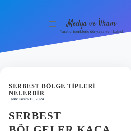
Medya ve İlham
menüyü
aç
Yaratıcı içeriklerle dünyaya yeni bakış!
Anasayfa
Gizlilik Politikası
Yasal Uyarı
Hakkımızda
SERBEST BÖLGE TIPLERI
NELERDIR
Tarih: Kasım 13, 2024
SERBEST
BÖLGELER KAÇA