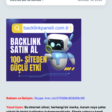
Reklam ve İletişim:
Skype: live:.cid.575569c608265c69
Yasal Uyarı:
Bu internet sitesi, herhangi bir marka, kurum veya şahıs
şirketi ile hiçbir bağlantısı bulunmamaktadır. Sitede yalnızca kendi