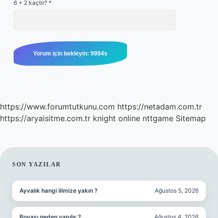
6 + 2 kaçtır?
*
https://www.forumtutkunu.com
https://netadam.com.tr
https://aryaisitme.com.tr
knight online
nttgame
Sitemap
SIDEBAR
SON YAZILAR
Ayvalık hangi ilimize yakın ?
Ağustos 5, 2026
Boyası neden yapılır ?
Ağustos 4, 2026