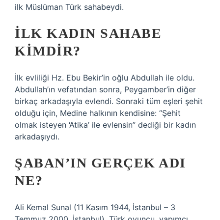
ilk Müslüman Türk sahabeydi.
İLK KADIN SAHABE
KIMDIR?
İlk evliliği Hz. Ebu Bekir’in oğlu Abdullah ile oldu.
Abdullah’ın vefatından sonra, Peygamber’in diğer
birkaç arkadaşıyla evlendi. Sonraki tüm eşleri şehit
olduğu için, Medine halkının kendisine: “Şehit
olmak isteyen ‘Atika’ ile evlensin” dediği bir kadın
arkadaşıydı.
ŞABAN’IN GERÇEK ADI
NE?
Ali Kemal Sunal (11 Kasım 1944, İstanbul – 3
Temmuz 2000, İstanbul), Türk oyuncu, yapımcı,