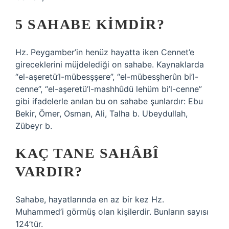
5 SAHABE KIMDIR?
Hz. Peygamber’in henüz hayatta iken Cennet’e
gireceklerini müjdelediği on sahabe. Kaynaklarda
“el-aşeretü’l-mübesşşere”, “el-mübesşherûn bi’l-
cenne”, “el-aşeretü’l-mashhûdü lehüm bi’l-cenne”
gibi ifadelerle anılan bu on sahabe şunlardır: Ebu
Bekir, Ömer, Osman, Ali, Talha b. Ubeydullah,
Zübeyr b.
KAÇ TANE SAHÂBÎ
VARDIR?
Sahabe, hayatlarında en az bir kez Hz.
Muhammed’i görmüş olan kişilerdir. Bunların sayısı
124’tür.