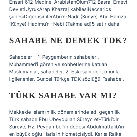
Ensari 612 Medine, ArabistanÖlüm712 Basra, Emevi
DevletiUyrukArap Khazraj kabilesiNeccarids
şubesiDiğer isimlerAbu’n-Nadr (Künye) Abu Hamza
(Künye) Hadimu’n -Nebi (Takma ad)5 satır daha
SAHABE NE DEMEK TDK?
Sahabeler – 1. Peygamberin sahabeleri,
Muhammed’i gören ve sohbetlerine katılan
Müslümanlar, sahabeler. 2. Eski sahipleri, onunla
ilgilenenler. Güncel Türkçe TDK sözlüğü: “sahabe”.
TÜRK SAHABE VAR MI?
Mekke’de İslam’ın ilk dönemlerinde adı geçen ilk
Türk sahabe Ebu Ubeydullah Süreyc et-Türki’dir.
Süreyc, Hz. Peygamber’in dedesi Abdulmuttalib’in
en büyük oğlu Haris’in hizmetçisiydi. Karısı Raika