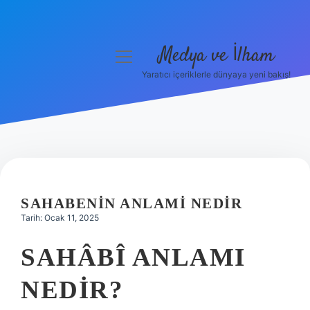
Medya ve İlham
menüyü
aç
Yaratıcı içeriklerle dünyaya yeni bakış!
Anasayfa
Gizlilik Politikası
Yasal Uyarı
Hakkımızda
SAHABENIN ANLAMI NEDIR
Tarih: Ocak 11, 2025
SAHÂBÎ ANLAMI
NEDIR?