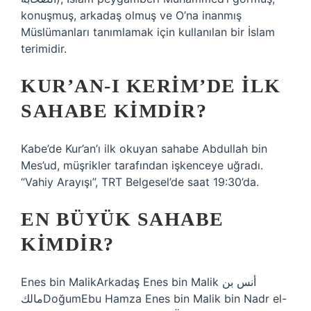
konuşmuş, arkadaş olmuş ve O’na inanmış
Müslümanları tanımlamak için kullanılan bir İslam
terimidir.
KUR’AN-I KERIM’DE ILK
SAHABE KIMDIR?
Kabe’de Kur’an’ı ilk okuyan sahabe Abdullah bin
Mes’ud, müşrikler tarafından işkenceye uğradı.
“Vahiy Arayışı”, TRT Belgesel’de saat 19:30’da.
EN BÜYÜK SAHABE
KIMDIR?
Enes bin MalikArkadaş Enes bin Malik أنس بن
مالكDoğumEbu Hamza Enes bin Malik bin Nadr el-