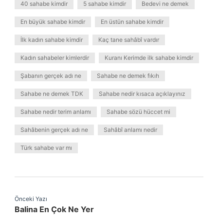
40 sahabe kimdir
5 sahabe kimdir
Bedevi ne demek
En büyük sahabe kimdir
En üstün sahabe kimdir
İlk kadın sahabe kimdir
Kaç tane sahâbî vardır
Kadın sahabeler kimlerdir
Kuranı Kerimde ilk sahabe kimdir
Şabanın gerçek adı ne
Sahabe ne demek fıkıh
Sahabe ne demek TDK
Sahabe nedir kısaca açıklayınız
Sahabe nedir terim anlamı
Sahabe sözü hüccet mi
Sahâbenin gerçek adı ne
Sahâbî anlamı nedir
Türk sahabe var mı
Önceki Yazı
Balina En Çok Ne Yer