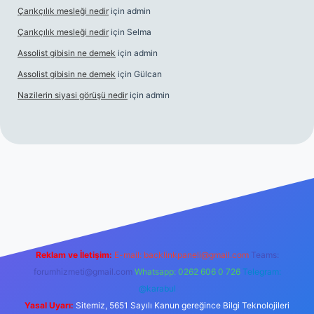
Çarıkçılık mesleği nedir
için
admin
Çarıkçılık mesleği nedir
için
Selma
Assolist gibisin ne demek
için
admin
Assolist gibisin ne demek
için
Gülcan
Nazilerin siyasi görüşü nedir
için
admin
riş
https://www.betexper.xyz/
Reklam ve İletişim:
E-mail:
backlinkpaneli@gmail.com
Teams:
forumhizmeti@gmail.com
Whatsapp: 0262 606 0 726
Telegram:
@karabul
Yasal Uyarı:
Sitemiz, 5651 Sayılı Kanun gereğince Bilgi Teknolojileri