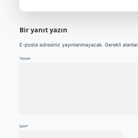
Bir yanıt yazın
E-posta adresiniz yayınlanmayacak.
Gerekli alanla
Yorum
İsim*