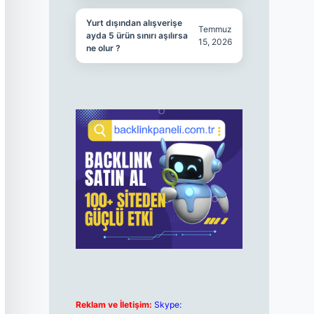
Yurt dışından alışverişe
Temmuz
ayda 5 ürün sınırı aşılırsa
15, 2026
ne olur ?
Reklam ve İletişim:
Skype: