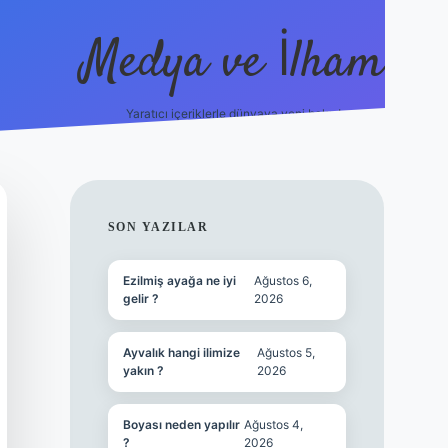
Medya ve İlham
Yaratıcı içeriklerle dünyaya yeni bakış!
bet.online/
vdcasino yeni giriş
grandoperabet giriş
https://ww
SIDEBAR
SON YAZILAR
Ezilmiş ayağa ne iyi
Ağustos 6,
gelir ?
2026
Ayvalık hangi ilimize
Ağustos 5,
yakın ?
2026
Boyası neden yapılır
Ağustos 4,
?
2026