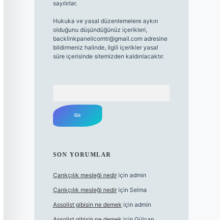
sayılırlar.
Hukuka ve yasal düzenlemelere aykırı
olduğunu düşündüğünüz içerikleri,
backlinkpanelicomtr@gmail.com
adresine
bildirmeniz halinde, ilgili içerikler yasal
süre içerisinde sitemizden kaldırılacaktır.
Arama
SON YORUMLAR
Çarıkçılık mesleği nedir
için
admin
Çarıkçılık mesleği nedir
için
Selma
Assolist gibisin ne demek
için
admin
Assolist gibisin ne demek
için
Gülcan