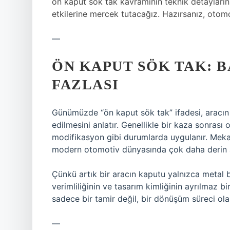
ön kaput sök tak kavramının teknik detaylarını
etkilerine mercek tutacağız. Hazırsanız, otomo
—
ÖN KAPUT SÖK TAK: B
FAZLASI
Günümüzde “ön kaput sök tak” ifadesi, aracın
edilmesini anlatır. Genellikle bir kaza sonras
modifikasyon gibi durumlarda uygulanır. Mekan
modern otomotiv dünyasında çok daha derin a
Çünkü artık bir aracın kaputu yalnızca metal bi
verimliliğinin ve tasarım kimliğinin ayrılmaz bi
sadece bir tamir değil, bir dönüşüm süreci olar
—