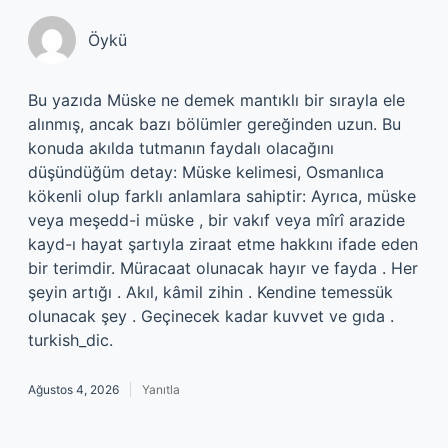
Öykü
Bu yazıda Müske ne demek mantıklı bir sırayla ele
alınmış, ancak bazı bölümler gereğinden uzun. Bu
konuda akılda tutmanın faydalı olacağını
düşündüğüm detay: Müske kelimesi, Osmanlıca
kökenli olup farklı anlamlara sahiptir: Ayrıca, müske
veya meşedd-i müske , bir vakıf veya mîrî arazide
kayd-ı hayat şartıyla ziraat etme hakkını ifade eden
bir terimdir. Müracaat olunacak hayır ve fayda . Her
şeyin artığı . Akıl, kâmil zihin . Kendine temessük
olunacak şey . Geçinecek kadar kuvvet ve gıda .
turkish_dic.
Ağustos 4, 2026
Yanıtla