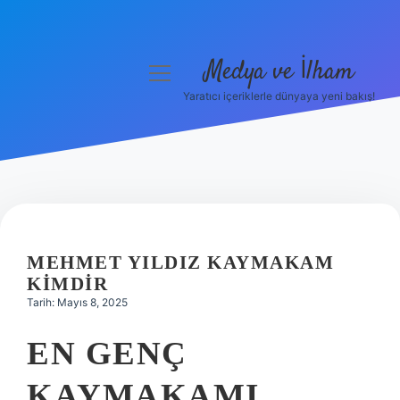
Medya ve İlham
menüyü
aç
Yaratıcı içeriklerle dünyaya yeni bakış!
Anasayfa
Gizlilik Politikası
Yasal Uyarı
Hakkımızda
MEHMET YILDIZ KAYMAKAM
KIMDIR
Tarih: Mayıs 8, 2025
EN GENÇ
KAYMAKAMI