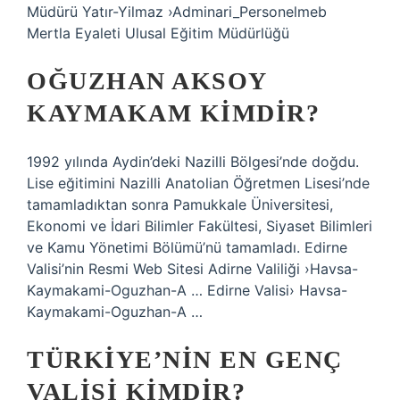
Müdürü Yatır-Yilmaz ›Adminari_Personelmeb
Mertla Eyaleti Ulusal Eğitim Müdürlüğü
OĞUZHAN AKSOY
KAYMAKAM KIMDIR?
1992 yılında Aydin’deki Nazilli Bölgesi’nde doğdu.
Lise eğitimini Nazilli Anatolian Öğretmen Lisesi’nde
tamamladıktan sonra Pamukkale Üniversitesi,
Ekonomi ve İdari Bilimler Fakültesi, Siyaset Bilimleri
ve Kamu Yönetimi Bölümü’nü tamamladı. Edirne
Valisi’nin Resmi Web Sitesi Adirne Valiliği ›Havsa-
Kaymakami-Oguzhan-A … Edirne Valisi› Havsa-
Kaymakami-Oguzhan-A …
TÜRKIYE’NIN EN GENÇ
VALISI KIMDIR?