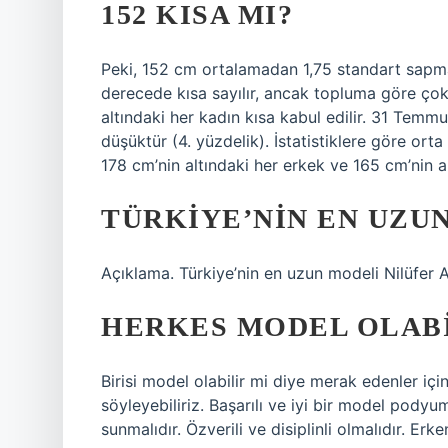
152 KISA MI?
Peki, 152 cm ortalamadan 1,75 standart sapma 
derecede kısa sayılır, ancak topluma göre çok 
altındaki her kadın kısa kabul edilir. 31 Te
düşüktür (4. yüzdelik). İstatistiklere göre ort
178 cm’nin altındaki her erkek ve 165 cm’nin al
TÜRKIYE’NIN EN UZU
Açıklama. Türkiye’nin en uzun modeli Nilüfer Ap
HERKES MODEL OLABI
Birisi model olabilir mi diye merak edenler içi
söyleyebiliriz. Başarılı ve iyi bir model podyu
sunmalıdır. Özverili ve disiplinli olmalıdır. Er