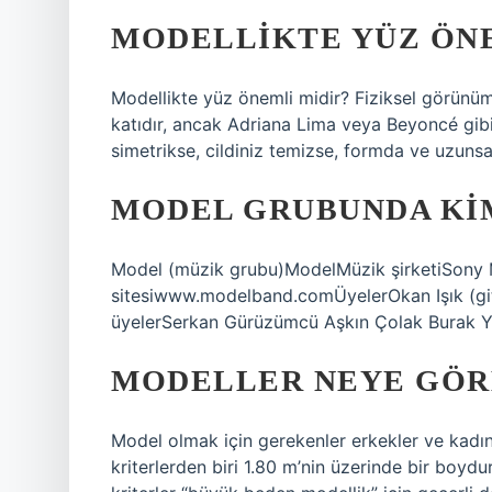
MODELLIKTE YÜZ ÖNE
Modellikte yüz önemli midir? Fiziksel görünü
katıdır, ancak Adriana Lima veya Beyoncé gi
simetrikse, cildiniz temizse, formda ve uzunsan
MODEL GRUBUNDA KI
Model (müzik grubu)ModelMüzik şirketiSony
sitesiwww.modelband.comÜyelerOkan Işık (git
üyelerSerkan Gürüzümcü Aşkın Çolak Burak 
MODELLER NEYE GÖR
Model olmak için gerekenler erkekler ve kadınla
kriterlerden biri 1.80 m’nin üzerinde bir boydu