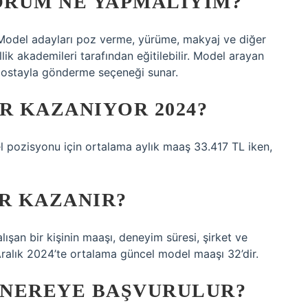
ORUM NE YAPMALIYIM?
 Model adayları poz verme, yürüme, makyaj ve diğer
lik akademileri tarafından eğitilebilir. Model arayan
-postayla gönderme seçeneği sunar.
 KAZANIYOR 2024?
l pozisyonu için ortalama aylık maaş 33.417 TL iken,
R KAZANIR?
ışan bir kişinin maaşı, deneyim süresi, şirket ve
. Aralık 2024’te ortalama güncel model maaşı 32’dir.
 NEREYE BAŞVURULUR?