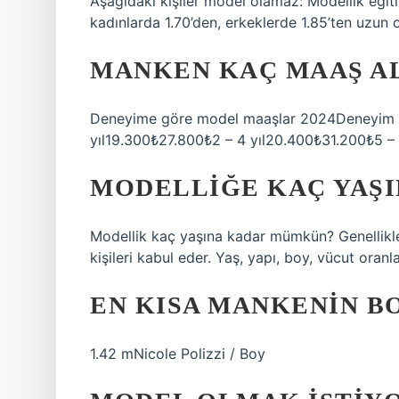
Aşağıdaki kişiler model olamaz: Modellik eğiti
kadınlarda 1.70’den, erkeklerde 1.85’ten uzun ol
MANKEN KAÇ MAAŞ A
Deneyime göre model maaşlar 2024Deneyim s
yıl19.300₺27.800₺2 – 4 yıl20.400₺31.200₺5 –
MODELLIĞE KAÇ YAŞI
Modellik kaç yaşına kadar mümkün? Genellikle 
kişileri kabul eder. Yaş, yapı, boy, vücut oranl
EN KISA MANKENIN B
1.42 mNicole Polizzi / Boy