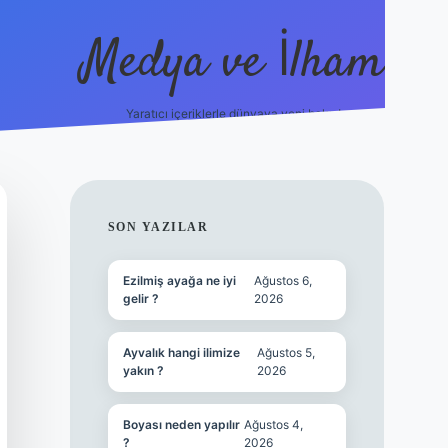
Medya ve İlham
Yaratıcı içeriklerle dünyaya yeni bakış!
bet.online/
vdcasino yeni giriş
grandoperabet giriş
https://ww
SIDEBAR
SON YAZILAR
Ezilmiş ayağa ne iyi
Ağustos 6,
gelir ?
2026
Ayvalık hangi ilimize
Ağustos 5,
yakın ?
2026
Boyası neden yapılır
Ağustos 4,
?
2026