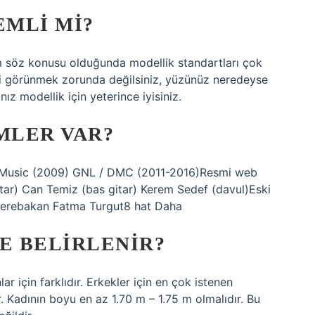
MLI MI?
m söz konusu olduğunda modellik standartları çok
bi görünmek zorunda değilsiniz, yüzünüz neredeyse
ız modellik için yeterince iyisiniz.
MLER VAR?
 Music (2009) GNL / DMC (2011-2016)Resmi web
ar) Can Temiz (bas gitar) Kerem Sedef (davul)Eski
Yerebakan Fatma Turgut8 hat Daha
E BELIRLENIR?
r için farklıdır. Erkekler için en çok istenen
r. Kadının boyu en az 1.70 m – 1.75 m olmalıdır. Bu