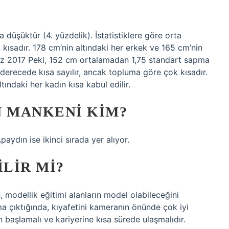
düşüktür (4. yüzdelik). İstatistiklere göre orta
kısadır. 178 cm’nin altındaki her erkek ve 165 cm’nin
mmuz 2017 Peki, 152 cm ortalamadan 1,75 standart sapma
a derecede kısa sayılır, ancak topluma göre çok kısadır.
tındaki her kadın kısa kabul edilir.
N MANKENI KIM?
aydın ise ikinci sırada yer alıyor.
LIR MI?
n, modellik eğitimi alanların model olabileceğini
ma çıktığında, kıyafetini kameranın önünde çok iyi
ken başlamalı ve kariyerine kısa sürede ulaşmalıdır.