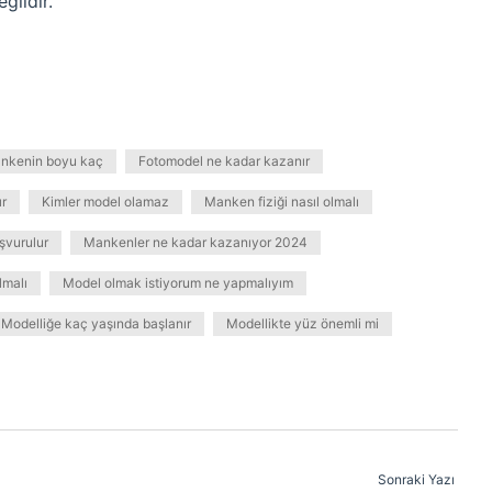
ğildir.
ankenin boyu kaç
Fotomodel ne kadar kazanır
ır
Kimler model olamaz
Manken fiziği nasıl olmalı
şvurulur
Mankenler ne kadar kazanıyor 2024
lmalı
Model olmak istiyorum ne yapmalıyım
Modelliğe kaç yaşında başlanır
Modellikte yüz önemli mi
Sonraki Yazı