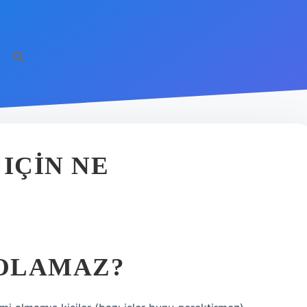
https://il
IÇIN NE
OLAMAZ?