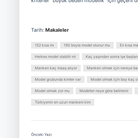
kriterler “büyük beden modellik” için geçerli de
Tarih:
Makaleler
152 kısa mı
160 boyla model olunur mu
En kısa m
Herkes model olabilir mi
Kaç yaşından sonra işe başlan
Manken kaç maaş alıyor
Manken olmak için nereye ba
Model grubunda kimler var
Model olmak için boy kaç o
Model olmak zor mu
Modeller neye göre belirlenir
Türkiyenin en uzun mankeni kim
Önceki Yazı