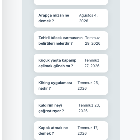
Arapça mizan ne
Ağustos 4,
demek ?
2026
Zehirli böcek ısırmasının
Temmuz
belirtileri nelerdir ?
29, 2026
Küçük yaşta kapanıp
Temmuz
açilmak günah mı ?
27, 2026
Kliring uygulaması
Temmuz 25,
nedir ?
2026
Kaldırım neyi
Temmuz 23,
çağrıştırıyor ?
2026
Kapak atmak ne
Temmuz 17,
demek ?
2026