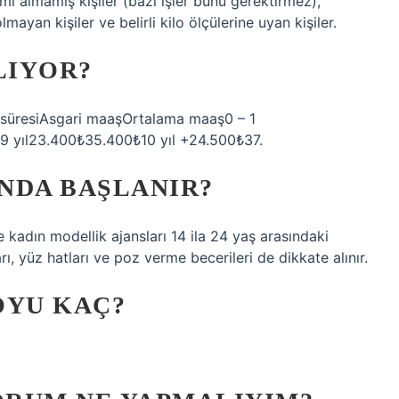
mi almamış kişiler (bazı işler bunu gerektirmez),
mayan kişiler ve belirli kilo ölçülerine uyan kişiler.
LIYOR?
üresiAsgari maaşOrtalama maaş0 – 1
 9 yıl23.400₺35.400₺10 yıl +24.500₺37.
NDA BAŞLANIR?
kadın modellik ajansları 14 ila 24 yaş arasındaki
arı, yüz hatları ve poz verme becerileri de dikkate alınır.
OYU KAÇ?