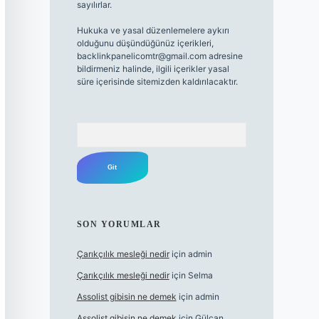
sayılırlar.
Hukuka ve yasal düzenlemelere aykırı
olduğunu düşündüğünüz içerikleri,
backlinkpanelicomtr@gmail.com
adresine
bildirmeniz halinde, ilgili içerikler yasal
süre içerisinde sitemizden kaldırılacaktır.
Arama
SON YORUMLAR
Çarıkçılık mesleği nedir
için
admin
Çarıkçılık mesleği nedir
için
Selma
Assolist gibisin ne demek
için
admin
Assolist gibisin ne demek
için
Gülcan