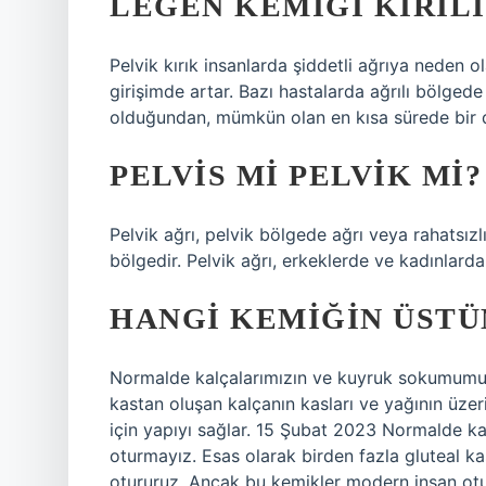
LEĞEN KEMIĞI KIRIL
Pelvik kırık insanlarda şiddetli ağrıya neden ol
girişimde artar. Bazı hastalarda ağrılı bölgede 
olduğundan, mümkün olan en kısa sürede bir do
PELVIS MI PELVIK MI?
Pelvik ağrı, pelvik bölgede ağrı veya rahatsızlı
bölgedir. Pelvik ağrı, erkeklerde ve kadınlarda 
HANGI KEMIĞIN ÜST
Normalde kalçalarımızın ve kuyruk sokumumuzu
kastan oluşan kalçanın kasları ve yağının üze
için yapıyı sağlar. 15 Şubat 2023 Normalde k
oturmayız. Esas olarak birden fazla gluteal ka
otururuz. Ancak bu kemikler modern insan otur