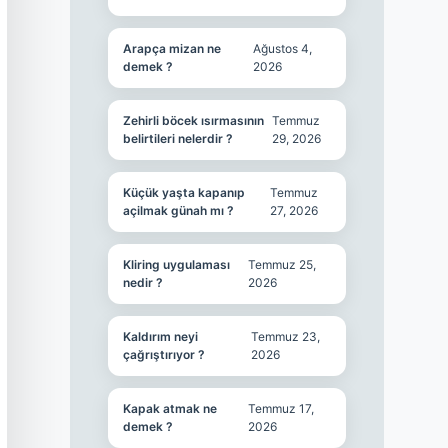
Arapça mizan ne
Ağustos 4,
demek ?
2026
Zehirli böcek ısırmasının
Temmuz
belirtileri nelerdir ?
29, 2026
Küçük yaşta kapanıp
Temmuz
açilmak günah mı ?
27, 2026
Kliring uygulaması
Temmuz 25,
nedir ?
2026
Kaldırım neyi
Temmuz 23,
çağrıştırıyor ?
2026
Kapak atmak ne
Temmuz 17,
demek ?
2026