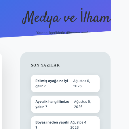
Medya ve İlham
Yaratıcı içeriklerle dünyaya yeni bakış!
bet.online/
vdcasino yeni giriş
grandoperabet giriş
https://ww
SIDEBAR
SON YAZILAR
Ezilmiş ayağa ne iyi
Ağustos 6,
gelir ?
2026
Ayvalık hangi ilimize
Ağustos 5,
yakın ?
2026
Boyası neden yapılır
Ağustos 4,
?
2026