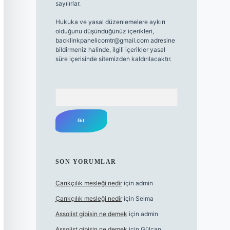
sayılırlar.
Hukuka ve yasal düzenlemelere aykırı
olduğunu düşündüğünüz içerikleri,
backlinkpanelicomtr@gmail.com
adresine
bildirmeniz halinde, ilgili içerikler yasal
süre içerisinde sitemizden kaldırılacaktır.
Arama
SON YORUMLAR
Çarıkçılık mesleği nedir
için
admin
Çarıkçılık mesleği nedir
için
Selma
Assolist gibisin ne demek
için
admin
Assolist gibisin ne demek
için
Gülcan