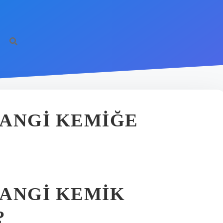
https://il
HANGI KEMIĞE
HANGI KEMIK
?