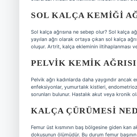
SOL KALÇA KEMIĞI A
Sol kalça ağrısına ne sebep olur? Sol kalça ağr
yayılan ağrı olarak ortaya çıkan sol kalça ağrıs
oluşur. Artrit, kalça ekleminin iltihaplanması v
PELVIK KEMIK AĞRIS
Pelvik ağrı kadınlarda daha yaygındır ancak er
enfeksiyonlar, yumurtalık kistleri, endometriozi
sorunları bulunur. Hastalık akut veya kronik ola
KALÇA ÇÜRÜMESI NED
Femur üst kısmının baş bölgesine giden kan a
dokusunun ölümüdür. Bu durum femur başının