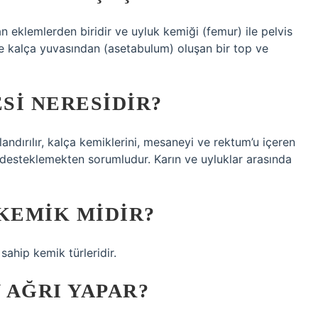
n eklemlerden biridir ve uyluk kemiği (femur) ile pelvis
 ve kalça yuvasından (asetabulum) oluşan bir top ve
SI NERESIDIR?
landırılır, kalça kemiklerini, mesaneyi ve rektum’u içeren
ı desteklemekten sorumludur. Karın ve uyluklar arasında
KEMIK MIDIR?
sahip kemik türleridir.
 AĞRI YAPAR?