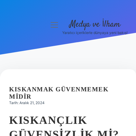
Medya ve İlham
menüyü
aç
Yaratıcı içeriklerle dünyaya yeni bakış!
Anasayfa
Gizlilik Politikası
Yasal Uyarı
Hakkımızda
KISKANMAK GÜVENMEMEK
MIDIR
Tarih: Aralık 21, 2024
KISKANÇLIK
GÜVENSIZLIK MI?