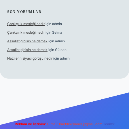
SON YORUMLAR
Çarıkçılık mesleği nedir
için
admin
Çarıkçılık mesleği nedir
için
Selma
Assolist gibisin ne demek
için
admin
Assolist gibisin ne demek
için
Gülcan
Nazilerin siyasi görüşü nedir
için
admin
ww.betexper.xyz/
Reklam ve İletişim:
E-mail:
backlinkpaneli@gmail.com
Teams: