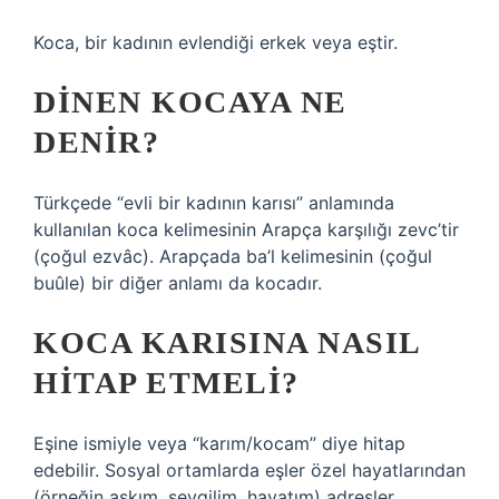
Koca, bir kadının evlendiği erkek veya eştir.
DINEN KOCAYA NE
DENIR?
Türkçede “evli bir kadının karısı” anlamında
kullanılan koca kelimesinin Arapça karşılığı zevc’tir
(çoğul ezvâc). Arapçada ba’l kelimesinin (çoğul
buûle) bir diğer anlamı da kocadır.
KOCA KARISINA NASIL
HITAP ETMELI?
Eşine ismiyle veya “karım/kocam” diye hitap
edebilir. Sosyal ortamlarda eşler özel hayatlarından
(örneğin aşkım, sevgilim, hayatım) adresler