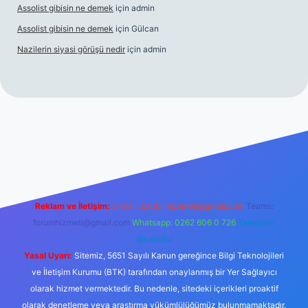
Assolist gibisin ne demek
için
admin
Assolist gibisin ne demek
için
Gülcan
Nazilerin siyasi görüşü nedir
için
admin
/www.betexper.xyz/
Reklam ve İletişim:
E-mail:
backlinkpaneli@gmail.com
Teams:
forumhizmeti@gmail.com
Whatsapp: 0262 606 0 726
Telegram:
@karabul
Yasal Uyarı:
Sitemiz, 5651 Sayılı Kanun gereğince Bilgi Teknolojileri
ve İletişim Kurumu (BTK) tarafından onaylanmış bir Yer Sağlayıcı
olarak hizmet vermektedir. Bu nedenle, sitedeki içerikleri proaktif
olarak denetleme veya araştırma yükümlülüğümüz bulunmamaktadır.