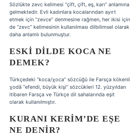
Sözlükte zevc kelimesi “çift, çift, eş, karı” anlamına
gelmektedir. Evli kadınlara kocalarından ayırt
etmek için “zevce” denmesine rağmen, her ikisi için
de “zevc” kelimesinin kullanılması dilbilimsel olarak
daha anlamlı bulunmuştur.
ESKI DILDE KOCA NE
DEMEK?
Türkçedeki “koca/χoca” sözcüğü ile Farsça kökenli
χodā “efendi, büyük kişi” sözcükleri 12. yüzyıldan
itibaren Farsça ve Türkçe dil sahalarında eşit
olarak kullanılmıştır.
KURANI KERIM’DE EŞE
NE DENIR?