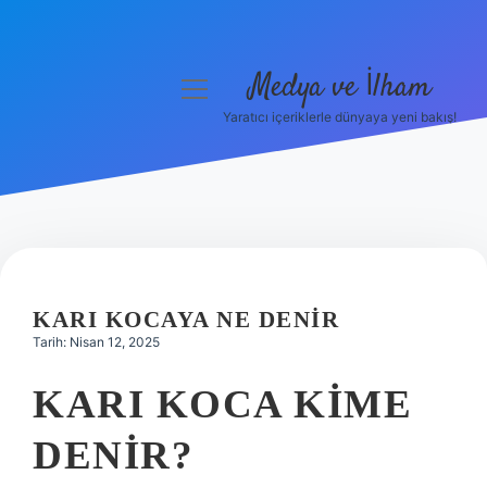
Medya ve İlham
menüyü
aç
Yaratıcı içeriklerle dünyaya yeni bakış!
Anasayfa
Gizlilik Politikası
Yasal Uyarı
Hakkımızda
KARI KOCAYA NE DENIR
Tarih: Nisan 12, 2025
KARI KOCA KIME
DENIR?