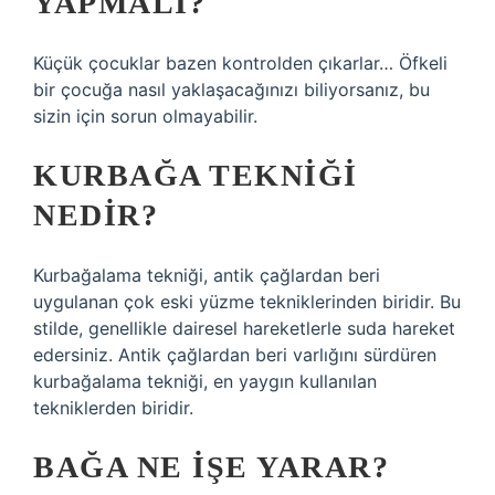
YAPMALI?
Küçük çocuklar bazen kontrolden çıkarlar… Öfkeli
bir çocuğa nasıl yaklaşacağınızı biliyorsanız, bu
sizin için sorun olmayabilir.
KURBAĞA TEKNIĞI
NEDIR?
Kurbağalama tekniği, antik çağlardan beri
uygulanan çok eski yüzme tekniklerinden biridir. Bu
stilde, genellikle dairesel hareketlerle suda hareket
edersiniz. Antik çağlardan beri varlığını sürdüren
kurbağalama tekniği, en yaygın kullanılan
tekniklerden biridir.
BAĞA NE IŞE YARAR?