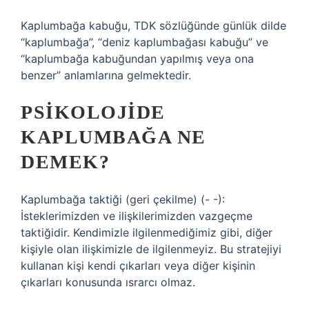
Kaplumbağa kabuğu, TDK sözlüğünde günlük dilde
“kaplumbağa”, “deniz kaplumbağası kabuğu” ve
“kaplumbağa kabuğundan yapılmış veya ona
benzer” anlamlarına gelmektedir.
PSIKOLOJIDE
KAPLUMBAĞA NE
DEMEK?
Kaplumbağa taktiği (geri çekilme) (- -):
İsteklerimizden ve ilişkilerimizden vazgeçme
taktiğidir. Kendimizle ilgilenmediğimiz gibi, diğer
kişiyle olan ilişkimizle de ilgilenmeyiz. Bu stratejiyi
kullanan kişi kendi çıkarları veya diğer kişinin
çıkarları konusunda ısrarcı olmaz.