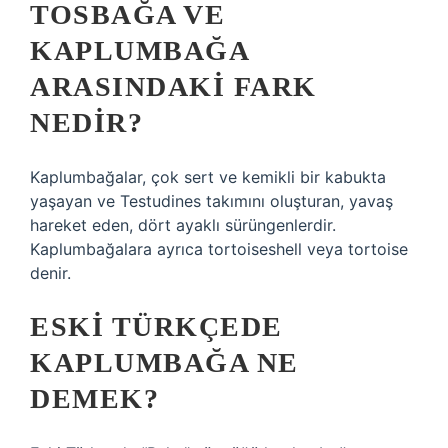
TOSBAĞA VE
KAPLUMBAĞA
ARASINDAKI FARK
NEDIR?
Kaplumbağalar, çok sert ve kemikli bir kabukta
yaşayan ve Testudines takımını oluşturan, yavaş
hareket eden, dört ayaklı sürüngenlerdir.
Kaplumbağalara ayrıca tortoiseshell veya tortoise
denir.
ESKI TÜRKÇEDE
KAPLUMBAĞA NE
DEMEK?