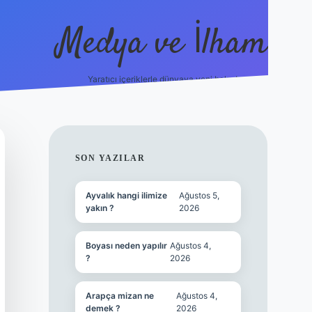
Medya ve İlham
Yaratıcı içeriklerle dünyaya yeni bakış!
/ilbet.online/
vdcasino yeni giriş
grandoperabet giriş
https://
SIDEBAR
SON YAZILAR
Ayvalık hangi ilimize
Ağustos 5,
yakın ?
2026
Boyası neden yapılır
Ağustos 4,
?
2026
Arapça mizan ne
Ağustos 4,
demek ?
2026