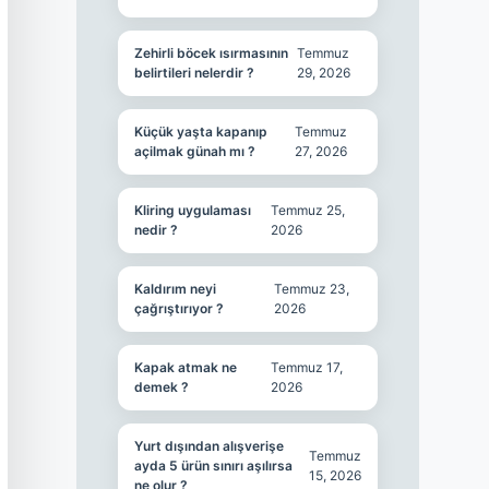
Zehirli böcek ısırmasının
Temmuz
belirtileri nelerdir ?
29, 2026
Küçük yaşta kapanıp
Temmuz
açilmak günah mı ?
27, 2026
Kliring uygulaması
Temmuz 25,
nedir ?
2026
Kaldırım neyi
Temmuz 23,
çağrıştırıyor ?
2026
Kapak atmak ne
Temmuz 17,
demek ?
2026
Yurt dışından alışverişe
Temmuz
ayda 5 ürün sınırı aşılırsa
15, 2026
ne olur ?