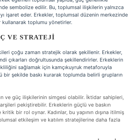
de sembolize edilir. Bu, toplumsal ilişkilerin yalnızca
ıyı işaret eder. Erkekler, toplumsal düzenin merkezinde
ar kullanarak toplumu yönetirler.
Ç VE STRATEJI
leri çoğu zaman stratejik olarak şekillenir. Erkekler,
di çıkarları doğrultusunda şekillendirirler. Erkeklerin
rekliliğini sağlamak için kamçıkuyruk metaforuyla
çlü bir şekilde baskı kurarak toplumda belirli grupların
e güç ilişkilerinin simgesi olabilir. İktidar sahipleri,
şileri pekiştirebilir. Erkeklerin güçlü ve baskın
itik bir rol oynar. Kadınlar, bu yapının dışına itilmiş
plumsal etkileşim ve katılım stratejilerine daha fazla