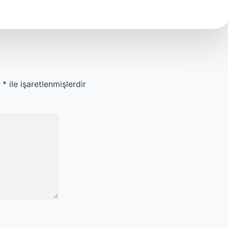
r
*
ile işaretlenmişlerdir