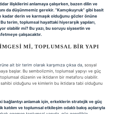
idar ilişkilerini anlamaya çalışırken, bazen dilin ve
ığını da düşünmemiz gerekir. “Kamçıkuyruk” gibi basit
n ne kadar derin ve karmaşık olduğunu gözler önüne
Bu terim, toplumsal hayattaki hiyerarşik yapıları,
geliyor olabilir mi? Bu yazı, bu soruyu siyasetin ve
fetmeye çalışacaktır.
IMGESI MI, TOPLUMSAL BIR YAPI
üne ait bir terim olarak karşımıza çıksa da,
sosyal
ımaya başlar. Bu sembolizmin, toplumsal yapıyı ve güç
, toplumsal düzenin ve iktidarın bir metaforu olabilir.
dar sahibi olduğunu ve kimlerin bu iktidara tabi olduğunu
ki bağlantıyı anlamak için, erkeklerin stratejik ve güç
ik katılım ve toplumsal etkileşim odaklı bakış açılarıyla
rkek egemen toplumsal yapıda, güç genellikle