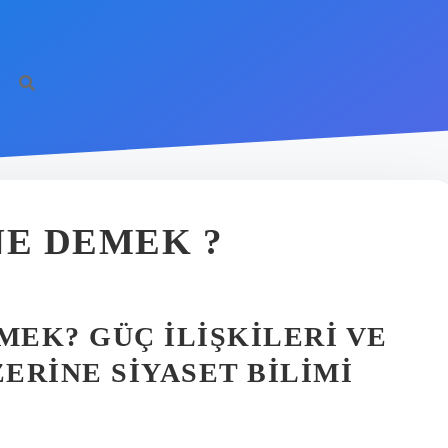
https:/
E DEMEK ?
EK? GÜÇ İLIŞKILERI VE
ERINE SIYASET BILIMI