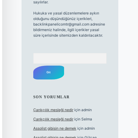
sayılırlar.
Hukuka ve yasal düzenlemelere aykırı
olduğunu düşündüğünüz içerikleri,
backlinkpanelicomtr@gmail.com
adresine
bildirmeniz halinde, ilgili içerikler yasal
süre içerisinde sitemizden kaldırılacaktır.
Arama
SON YORUMLAR
Çarıkçılık mesleği nedir
için
admin
Çarıkçılık mesleği nedir
için
Selma
Assolist gibisin ne demek
için
admin
Assolist gibisin ne demek
için
Gülcan