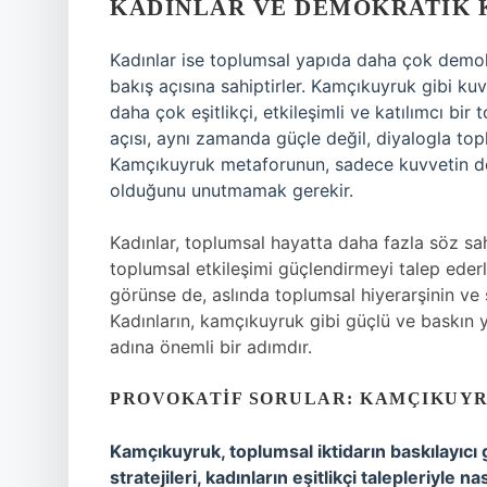
KADINLAR VE DEMOKRATIK 
Kadınlar ise toplumsal yapıda daha çok demokrat
bakış açısına sahiptirler. Kamçıkuyruk gibi kuvv
daha çok eşitlikçi, etkileşimli ve katılımcı bi
açısı, aynı zamanda güçle değil, diyalogla to
Kamçıkuyruk metaforunun, sadece kuvvetin değ
olduğunu unutmamak gerekir.
Kadınlar, toplumsal hayatta daha fazla söz sa
toplumsal etkileşimi güçlendirmeyi talep ederl
görünse de, aslında toplumsal hiyerarşinin ve sın
Kadınların, kamçıkuyruk gibi güçlü ve baskın y
adına önemli bir adımdır.
PROVOKATIF SORULAR: KAMÇIKUY
Kamçıkuyruk, toplumsal iktidarın baskılayıcı 
stratejileri, kadınların eşitlikçi talepleriyle 