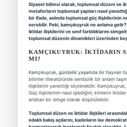
Siyaset bilimci olarak, toplumsal düzeni ve ikt
metaforların toplumsal yapıları nasıl yansıtt
bir ifade, aslında toplumsal güç ilişkilerini
serebilir. Peki, kamçıkuyruk ne anlama gelir? 
iktidar ilişkilerini ve sınıf farklılıklarını sim
toplumsal düzenin dinamikleri üzerinden keş
KAMÇIKUYRUK: İKTIDARIN S
MI?
Kamçıkuyruk, gündelik yaşamda bir hayvan tür
bilimler literatüründe sembolik bir anlam taş
ilişkilerini yansıttığı söylenebilir. Kamçıkuyruk
Güç ilişkilerinin nasıl işlediğini, kimlerin ikti
anlatan bir simge olarak düşünülebilir.
Toplumsal düzen ve iktidar ilişkileri arasında
odaklı bakış açılarını, kadınların ise demokrat
harmanlayarak incelemek faydalı olacaktır.
E