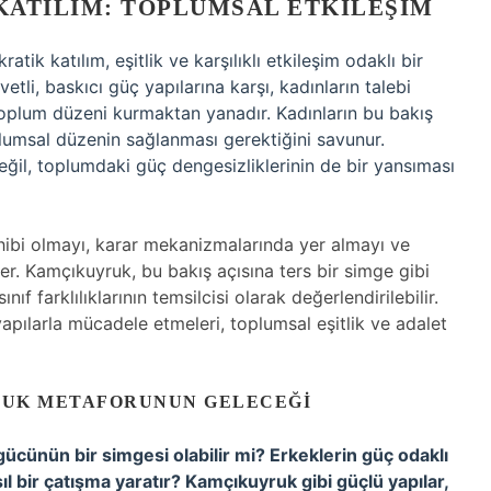
KATILIM: TOPLUMSAL ETKILEŞIM
ik katılım, eşitlik ve karşılıklı etkileşim odaklı bir
etli, baskıcı güç yapılarına karşı, kadınların talebi
r toplum düzeni kurmaktan yanadır. Kadınların bu bakış
plumsal düzenin sağlanması gerektiğini savunur.
il, toplumdaki güç dengesizliklerinin de bir yansıması
hibi olmayı, karar mekanizmalarında yer almayı ve
er. Kamçıkuyruk, bu bakış açısına ters bir simge gibi
ıf farklılıklarının temsilcisi olarak değerlendirilebilir.
apılarla mücadele etmeleri, toplumsal eşitlik ve adalet
RUK METAFORUNUN GELECEĞI
gücünün bir simgesi olabilir mi? Erkeklerin güç odaklı
nasıl bir çatışma yaratır? Kamçıkuyruk gibi güçlü yapılar,