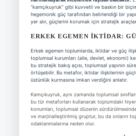
“kamçıkuyruk” gibi kuvvetli ve baskın bir biçim
hegemonik güç tarafından belirlendiği bir yap
yer alır, güçlerini korumak için stratejik araçl
ERKEK EGEMEN İKTIDAR: GÜ
Erkek egemen toplumlarda, iktidar ve güç ilişki
toplumsal kurumları (aile, devlet, ekonomi) ken
bu stratejik bakış açısı, toplumsal yapının sü
örtüşebilir. Bu metafor, iktidar ilişkilerinin gü
üstünlük kurmasına imkan verdiğini anlatır.
Kamçıkuyruk, aynı zamanda toplumsal sınıfların v
bu tür metaforları kullanarak toplumdaki hiyerar
konumları, toplumsal düzenin sürdürülmesinde kr
ve marjinalleştirilmiş gruptur, bu da onların to
odaklanmalarına neden olur.