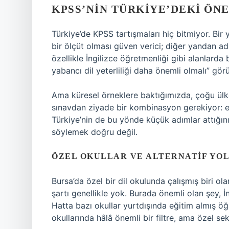
KPSS’NIN TÜRKIYE’DEKI ÖN
Türkiye’de KPSS tartışmaları hiç bitmiyor. Bir 
bir ölçüt olması güven verici; diğer yandan ada
özellikle İngilizce öğretmenliği gibi alanlar
yabancı dil yeterliliği daha önemli olmalı” gö
Ama küresel örneklere baktığımızda, çoğu ülke
sınavdan ziyade bir kombinasyon gerekiyor: eğ
Türkiye’nin de bu yönde küçük adımlar attığ
söylemek doğru değil.
ÖZEL OKULLAR VE ALTERNATIF YO
Bursa’da özel bir dil okulunda çalışmış biri o
şartı genellikle yok. Burada önemli olan şey, 
Hatta bazı okullar yurtdışında eğitim almış öğ
okullarında hâlâ önemli bir filtre, ama özel s