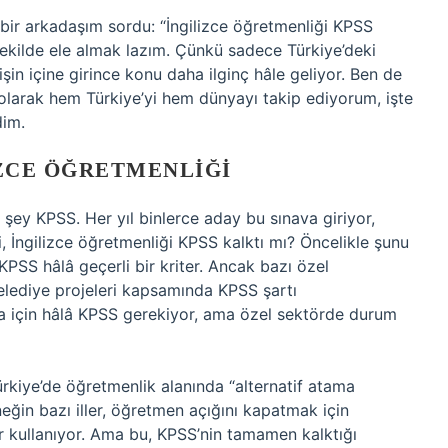
ir arkadaşım sordu: “İngilizce öğretmenliği KPSS
şekilde ele almak lazım. Çünkü sadece Türkiye’deki
şin içine girince konu daha ilginç hâle geliyor. Ben de
olarak hem Türkiye’yi hem dünyayı takip ediyorum, işte
dim.
IZCE ÖĞRETMENLIĞI
 şey KPSS. Her yıl binlerce aday bu sınava giriyor,
i, İngilizce öğretmenliği KPSS kalktı mı? Öncelikle şunu
 KPSS hâlâ geçerli bir kriter. Ancak bazı özel
belediye projeleri kapsamında KPSS şartı
ma için hâlâ KPSS gerekiyor, ama özel sektörde durum
ürkiye’de öğretmenlik alanında “alternatif atama
eğin bazı iller, öğretmen açığını kapatmak için
er kullanıyor. Ama bu, KPSS’nin tamamen kalktığı