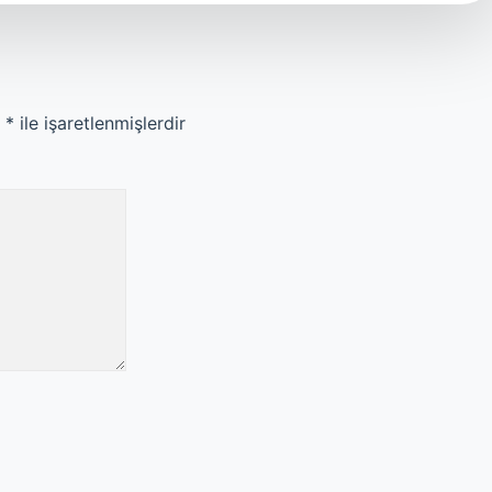
r
*
ile işaretlenmişlerdir