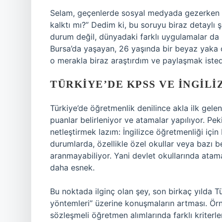
Selam, geçenlerde sosyal medyada gezerken b
kalktı mı?” Dedim ki, bu soruyu biraz detaylı 
durum değil, dünyadaki farklı uygulamalar da i
Bursa’da yaşayan, 26 yaşında bir beyaz yaka 
o merakla biraz araştırdım ve paylaşmak iste
TÜRKIYE’DE KPSS VE İNGIL
Türkiye’de öğretmenlik denilince akla ilk gelen
puanlar belirleniyor ve atamalar yapılıyor. Pek
netleştirmek lazım: İngilizce öğretmenliği için
durumlarda, özellikle özel okullar veya bazı 
aranmayabiliyor. Yani devlet okullarında ata
daha esnek.
Bu noktada ilginç olan şey, son birkaç yılda T
yöntemleri” üzerine konuşmaların artması. Örn
sözleşmeli öğretmen alımlarında farklı kriterl