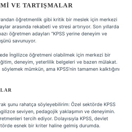
EMI VE TARTIŞMALAR
yandan öğretmenlik gibi kritik bir meslek için merkezi
ylar arasında rekabeti ve stresi artırıyor. Son yıllarda
da bazı öğretmen adayları “KPSS yerine deneyim ve
rüşünü savunuyor.
de İngilizce öğretmeni olabilmek için merkezi bir
itim, deneyim, yeterlilik belgeleri ve bazen mülakat.
ını söylemek mümkün, ama KPSS’nin tamamen kalktığını
LLAR
larak şunu rahatça söyleyebilirim: Özel sektörde KPSS
İngilizce seviyen, pedagojik yaklaşımın ve deneyimin.
retmenleri tercih ediyor. Dolayısıyla KPSS, devlet
ektörde esnek bir kriter haline gelmiş durumda.