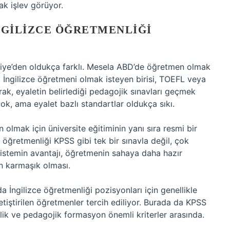
ak işlev görüyor.
NGILIZCE ÖĞRETMENLIĞI
iye’den oldukça farklı. Mesela ABD’de öğretmen olmak
r. İngilizce öğretmeni olmak isteyen birisi, TOEFL veya
arak, eyaletin belirlediği pedagojik sınavları geçmek
ok, ama eyalet bazlı standartlar oldukça sıkı.
lmak için üniversite eğitiminin yanı sıra resmi bir
e öğretmenliği KPSS gibi tek bir sınavla değil, çok
 sistemin avantajı, öğretmenin sahaya daha hazır
n karmaşık olması.
a İngilizce öğretmenliği pozisyonları için genellikle
etiştirilen öğretmenler tercih ediliyor. Burada da KPSS
ilik ve pedagojik formasyon önemli kriterler arasında.