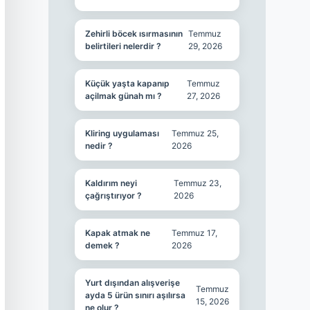
Zehirli böcek ısırmasının
Temmuz
belirtileri nelerdir ?
29, 2026
Küçük yaşta kapanıp
Temmuz
açilmak günah mı ?
27, 2026
Kliring uygulaması
Temmuz 25,
nedir ?
2026
Kaldırım neyi
Temmuz 23,
çağrıştırıyor ?
2026
Kapak atmak ne
Temmuz 17,
demek ?
2026
Yurt dışından alışverişe
Temmuz
ayda 5 ürün sınırı aşılırsa
15, 2026
ne olur ?