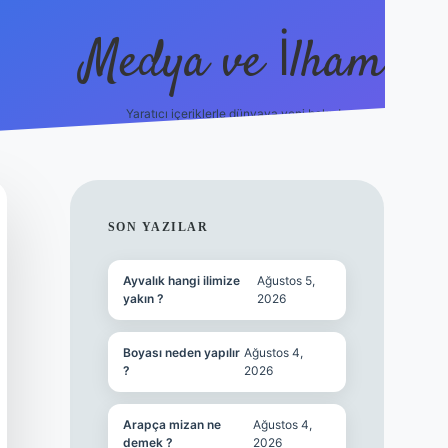
Medya ve İlham
Yaratıcı içeriklerle dünyaya yeni bakış!
https://ilbet.online/
vdcasino yeni giriş
grandopera
SIDEBAR
SON YAZILAR
Ayvalık hangi ilimize
Ağustos 5,
yakın ?
2026
Boyası neden yapılır
Ağustos 4,
?
2026
Arapça mizan ne
Ağustos 4,
demek ?
2026