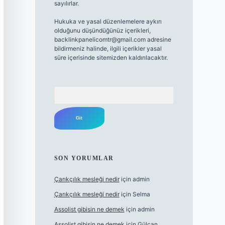
sayılırlar.
Hukuka ve yasal düzenlemelere aykırı
olduğunu düşündüğünüz içerikleri,
backlinkpanelicomtr@gmail.com
adresine
bildirmeniz halinde, ilgili içerikler yasal
süre içerisinde sitemizden kaldırılacaktır.
Arama
SON YORUMLAR
Çarıkçılık mesleği nedir
için
admin
Çarıkçılık mesleği nedir
için
Selma
Assolist gibisin ne demek
için
admin
Assolist gibisin ne demek
için
Gülcan