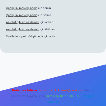
Çarıkçılık mesleği nedir
için
admin
Çarıkçılık mesleği nedir
için
Selma
Assolist gibisin ne demek
için
admin
Assolist gibisin ne demek
için
Gülcan
Nazilerin siyasi görüşü nedir
için
admin
ww.betexper.xyz/
Reklam ve İletişim:
E-mail:
backlinkpaneli@gmail.com
Teams:
forumhizmeti@gmail.com
Whatsapp: 0262 606 0 726
Telegram:
@karabul