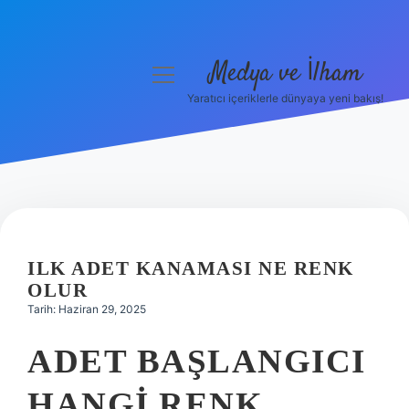
Medya ve İlham
menüyü
aç
Yaratıcı içeriklerle dünyaya yeni bakış!
Anasayfa
Gizlilik Politikası
Yasal Uyarı
Hakkımızda
ILK ADET KANAMASI NE RENK
OLUR
Tarih: Haziran 29, 2025
ADET BAŞLANGICI
HANGI RENK