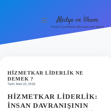
Medya ve İlham
menüyü
aç
Yaratıcı içeriklerle dünyaya yeni bakış!
Anasayfa
Gizlilik Politikası
Yasal Uyarı
Hakkımızda
HIZMETKAR LIDERLIK NE
DEMEK ?
Tarih: Mart 22, 2026
HIZMETKAR LIDERLIK:
İNSAN DAVRANIŞININ