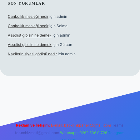
SON YORUMLAR
Çarıkçılık mesleği nedir
için
admin
Çarıkçılık mesleği nedir
için
Selma
Assolist gibisin ne demek
için
admin
Assolist gibisin ne demek
için
Gülcan
Nazilerin siyasi görüşü nedir
için
admin
/www.betexper.xyz/
Reklam ve İletişim:
E-mail:
backlinkpaneli@gmail.com
Teams:
forumhizmeti@gmail.com
Whatsapp: 0262 606 0 726
Telegram: