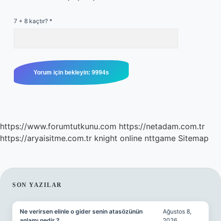
7 + 8 kaçtır?
*
https://www.forumtutkunu.com
https://netadam.com.tr
https://aryaisitme.com.tr
knight online
nttgame
Sitemap
SIDEBAR
SON YAZILAR
Ne verirsen elinle o gider senin atasözünün
Ağustos 8,
anlamı nedir ?
2026