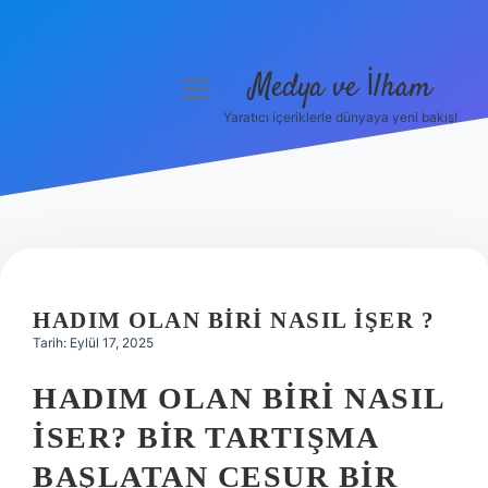
Medya ve İlham
menüyü
aç
Yaratıcı içeriklerle dünyaya yeni bakış!
Anasayfa
Gizlilik Politikası
Yasal Uyarı
Hakkımızda
HADIM OLAN BIRI NASIL IŞER ?
Tarih: Eylül 17, 2025
HADIM OLAN BIRI NASIL
İSER? BIR TARTIŞMA
BAŞLATAN CESUR BIR