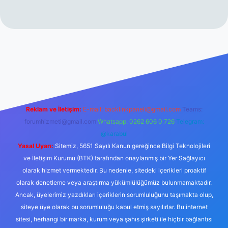
www.betexper.xyz/
Reklam ve İletişim:
E-mail:
backlinkpaneli@gmail.com
Teams:
forumhizmeti@gmail.com
Whatsapp: 0262 606 0 726
Telegram:
@karabul
Yasal Uyarı:
Sitemiz, 5651 Sayılı Kanun gereğince Bilgi Teknolojileri
ve İletişim Kurumu (BTK) tarafından onaylanmış bir Yer Sağlayıcı
olarak hizmet vermektedir. Bu nedenle, sitedeki içerikleri proaktif
olarak denetleme veya araştırma yükümlülüğümüz bulunmamaktadır.
Ancak, üyelerimiz yazdıkları içeriklerin sorumluluğunu taşımakta olup,
siteye üye olarak bu sorumluluğu kabul etmiş sayılırlar. Bu internet
sitesi, herhangi bir marka, kurum veya şahıs şirketi ile hiçbir bağlantısı