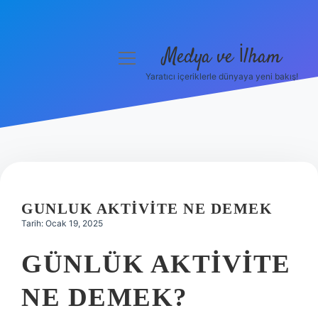
Medya ve İlham
menüyü
aç
Yaratıcı içeriklerle dünyaya yeni bakış!
Anasayfa
Gizlilik Politikası
Yasal Uyarı
Hakkımızda
GUNLUK AKTIVITE NE DEMEK
Tarih: Ocak 19, 2025
GÜNLÜK AKTIVITE
NE DEMEK?