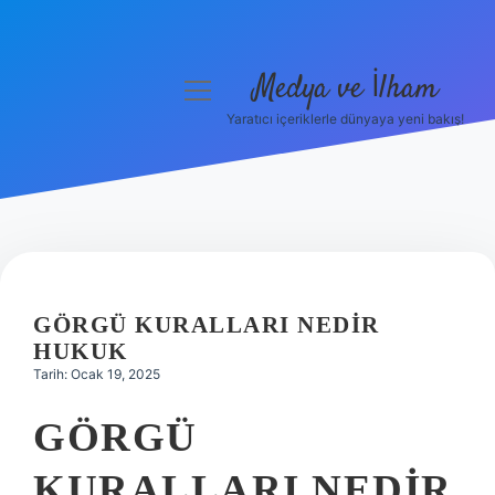
Medya ve İlham
menüyü
aç
Yaratıcı içeriklerle dünyaya yeni bakış!
Anasayfa
Gizlilik Politikası
Yasal Uyarı
Hakkımızda
GÖRGÜ KURALLARI NEDIR
HUKUK
Tarih: Ocak 19, 2025
GÖRGÜ
KURALLARI NEDIR