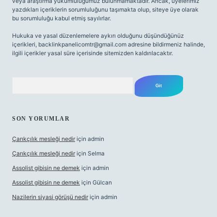
veya araştırma yükümlülüğümüz bulunmamaktadır. Ancak, üyelerimiz
yazdıkları içeriklerin sorumluluğunu taşımakta olup, siteye üye olarak
bu sorumluluğu kabul etmiş sayılırlar.
Hukuka ve yasal düzenlemelere aykırı olduğunu düşündüğünüz
içerikleri,
backlinkpanelicomtr@gmail.com
adresine bildirmeniz halinde,
ilgili içerikler yasal süre içerisinde sitemizden kaldırılacaktır.
Arama
SON YORUMLAR
Çarıkçılık mesleği nedir
için
admin
Çarıkçılık mesleği nedir
için
Selma
Assolist gibisin ne demek
için
admin
Assolist gibisin ne demek
için
Gülcan
Nazilerin siyasi görüşü nedir
için
admin