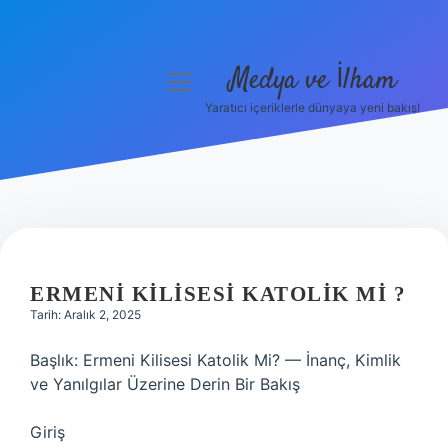
Medya ve İlham
menüyü
aç
Yaratıcı içeriklerle dünyaya yeni bakış!
Anasayfa
Gizlilik Politikası
Yasal Uyarı
Hakkımızda
ERMENI KILISESI KATOLIK MI ?
Tarih: Aralık 2, 2025
Başlık: Ermeni Kilisesi Katolik Mi? — İnanç, Kimlik
ve Yanılgılar Üzerine Derin Bir Bakış
Giriş