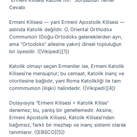
“Ermeni Kilisesi Katolik mi?” Sorusunun Temel
Cevabı
Ermeni Kilisesi — yani Ermeni Apostolik Kilisesi —
aslında Katolik değildir. O, Oriental Orthodox
Communion (Doğu‑Ortodoks geleneklerden ayrı,
ama “Ortodoks” ailesine yakın) dinsel topluluğun
bir üyesidir. ([Vikipedi][1])
Katolik olmayı seçen Ermeniler ise, Ermeni Katolik
Kilisesi’ne mensuptur; bu cemaat, Katolik inanç ve
otoritesine bağlıdır, yani Roma Katolikliği ile tam
commmunion (ilişki) halindedir. ([Vikipedi][4])
Dolayısıyla “Ermeni Kilisesi = Katolik Kilise”
denemez; bu, yanlış bir genellemedir. Aksine,
Ermeni Apostolik Kilisesi, Katolik Kilisesi’nden
bağımsız, farklı bir mezhep ve inanç sistemi olarak
tanımlanır. ([EBSCO][5])