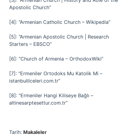
[3]: “Armenian Church | History and Role of the
Apostolic Church”
[4]: “Armenian Catholic Church – Wikipedia”
[5]: “Armenian Apostolic Church | Research
Starters – EBSCO”
[6]: “Church of Armenia – OrthodoxWiki”
[7]: “Ermeniler Ortodoks Mu Katolik Mi –
istanbulilceleri.com.tr”
[8]: “Ermeniler Hangi Kiliseye Bağlı –
altinesarptesettur.com.tr”
Tarih:
Makaleler