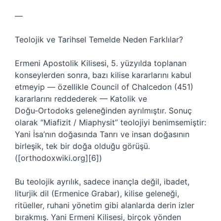
—
Teolojik ve Tarihsel Temelde Neden Farklılar?
Ermeni Apostolik Kilisesi, 5. yüzyılda toplanan
konseylerden sonra, bazı kilise kararlarını kabul
etmeyip — özellikle Council of Chalcedon (451)
kararlarını reddederek — Katolik ve
Doğu‑Ortodoks geleneğinden ayrılmıştır. Sonuç
olarak “Miafizit / Miaphysit” teolojiyi benimsemiştir:
Yani İsa’nın doğasında Tanrı ve insan doğasının
birleşik, tek bir doğa olduğu görüşü.
([orthodoxwiki.org][6])
Bu teolojik ayrılık, sadece inançla değil, ibadet,
liturjik dil (Ermenice Grabar), kilise geleneği,
ritüeller, ruhani yönetim gibi alanlarda derin izler
bırakmış. Yani Ermeni Kilisesi, birçok yönden