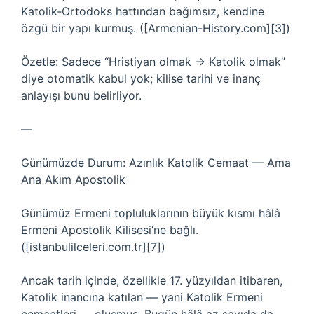
Katolik‑Ortodoks hattından bağımsız, kendine
özgü bir yapı kurmuş. ([Armenian-History.com][3])
Özetle: Sadece “Hristiyan olmak → Katolik olmak”
diye otomatik kabul yok; kilise tarihi ve inanç
anlayışı bunu belirliyor.
—
Günümüzde Durum: Azınlık Katolik Cemaat — Ama
Ana Akım Apostolik
Günümüz Ermeni topluluklarının büyük kısmı hâlâ
Ermeni Apostolik Kilisesi’ne bağlı.
([istanbulilceleri.com.tr][7])
Ancak tarih içinde, özellikle 17. yüzyıldan itibaren,
Katolik inancına katılan — yani Katolik Ermeni