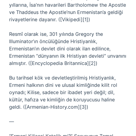
yıllarına, İsa’nın havarileri Bartholomew the Apostle
ve Thaddeus the Apostle’nun Ermenistan’a geldiği
rivayetlerine dayanır. ([Vikipedi][1])
Resmî olarak ise, 301 yılında Gregory the
Illuminator’ın öncülüğünde Hristiyanlık,
Ermenistan’ın devlet dini olarak ilan edilince,
Ermenistan “dünyanın ilk Hristiyan devleti” unvanını
almıştır. ([Encyclopedia Britannica][2])
Bu tarihsel kök ve devletleştirilmiş Hristiyanlık,
Ermeni halkının dini ve ulusal kimliğinde kilit rol
oynadı; Kilise, sadece bir ibadet yeri değil; dil,
kültür, hafıza ve kimliğin de koruyucusu haline
geldi. ([Armenian-History.com][3])
—