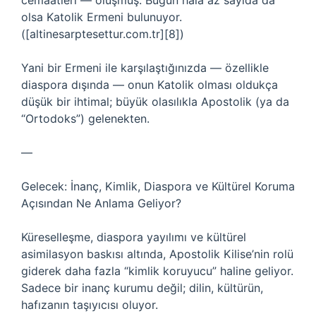
cemaatleri — oluşmuş. Bugün hâlâ az sayıda da
olsa Katolik Ermeni bulunuyor.
([altinesarptesettur.com.tr][8])
Yani bir Ermeni ile karşılaştığınızda — özellikle
diaspora dışında — onun Katolik olması oldukça
düşük bir ihtimal; büyük olasılıkla Apostolik (ya da
“Ortodoks”) gelenekten.
—
Gelecek: İnanç, Kimlik, Diaspora ve Kültürel Koruma
Açısından Ne Anlama Geliyor?
Küreselleşme, diaspora yayılımı ve kültürel
asimilasyon baskısı altında, Apostolik Kilise’nin rolü
giderek daha fazla “kimlik koruyucu” haline geliyor.
Sadece bir inanç kurumu değil; dilin, kültürün,
hafızanın taşıyıcısı oluyor.