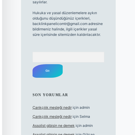
sayılırlar.
Hukuka ve yasal düzenlemelere aykırı
olduğunu düşündüğünüz içerikleri,
backlinkpanelicomtr@gmail.com
adresine
bildirmeniz halinde, ilgili içerikler yasal
süre içerisinde sitemizden kaldırılacaktır.
Arama
SON YORUMLAR
Çarıkçılık mesleği nedir
için
admin
Çarıkçılık mesleği nedir
için
Selma
Assolist gibisin ne demek
için
admin
Assolist gibisin ne demek
için
Gülcan