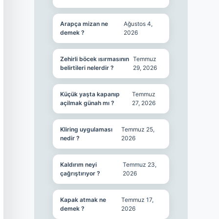
Arapça mizan ne
Ağustos 4,
demek ?
2026
Zehirli böcek ısırmasının
Temmuz
belirtileri nelerdir ?
29, 2026
Küçük yaşta kapanıp
Temmuz
açilmak günah mı ?
27, 2026
Kliring uygulaması
Temmuz 25,
nedir ?
2026
Kaldırım neyi
Temmuz 23,
çağrıştırıyor ?
2026
Kapak atmak ne
Temmuz 17,
demek ?
2026