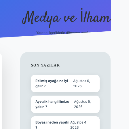
Medya ve İlham
Yaratıcı içeriklerle dünyaya yeni bakış!
https://ilbet.online/
vdcasino yeni giriş
grandoper
SIDEBAR
SON YAZILAR
Ezilmiş ayağa ne iyi
Ağustos 6,
gelir ?
2026
Ayvalık hangi ilimize
Ağustos 5,
yakın ?
2026
Boyası neden yapılır
Ağustos 4,
?
2026