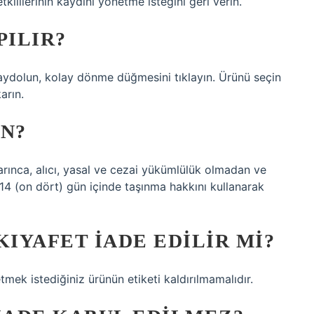
ililerinin kaydını yönetme isteğini geri verin.
PILIR?
 kaydolun, kolay dönme düğmesini tıklayın. Ürünü seçin
arın.
ÜN?
arınca, alıcı, yasal ve cezai yükümlülük olmadan ve
 14 (on dört) gün içinde taşınma hakkını kullanarak
KIYAFET IADE EDILIR MI?
mek istediğiniz ürünün etiketi kaldırılmamalıdır.