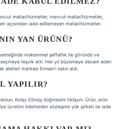
IADE KABUL EDILMEZ?
mevcut mallar/hizmetler, mevcut mallar/hizmetler,
ri açısından iade edilemeyen mallar/hizmetler.
NIN YAN ÜRÜNÜ?
n yemeğinde mükemmel şeffaflık ile göründü ve
n seçmeye teşvik etti. Her yıl büyümeye devam eden
 aletleri markası Emsan’ı satın aldı.
L YAPILIR?
ydolun, Kolay Dönüş düğmesini tıklayın. Ürün, ürün
liye ücretini ödemeden sözleşme yük şirketi ile iade
AMA HAKKI VAR MI?