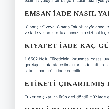
teslimat yoluyla bir belge imzalamadan yük yetk
EMSAN IADE NASIL YA
“Siparişler” veya “Sipariş Takibi” sayfalarına
ve iade ve iade kodu almanız için sizi haklı çık
KIYAFET IADE KAÇ G
1. 6502 No’lu Tüketicinin Korunması Yasası uy
gerekçesiz olarak teslimat tarihinden itibaren
satın alınan ürünü iade edebilir.
ETIKETI ÇIKARILMIŞ 
Etiketten çıkarılan ürün geri döndü mü? İade et