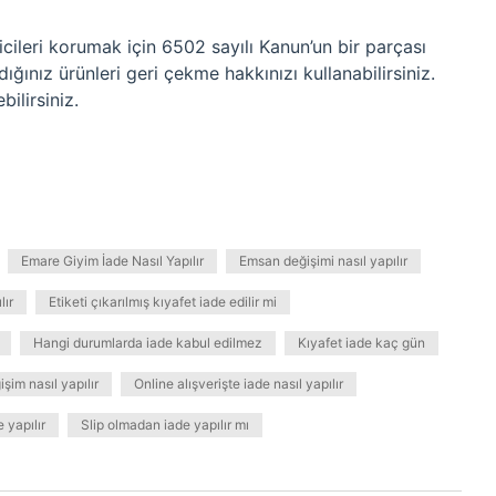
ticileri korumak için 6502 sayılı Kanun’un bir parçası
dığınız ürünleri geri çekme hakkınızı kullanabilirsiniz.
bilirsiniz.
Emare Giyim İade Nasıl Yapılır
Emsan değişimi nasıl yapılır
lır
Etiketi çıkarılmış kıyafet iade edilir mi
Hangi durumlarda iade kabul edilmez
Kıyafet iade kaç gün
şim nasıl yapılır
Online alışverişte iade nasıl yapılır
 yapılır
Slip olmadan iade yapılır mı