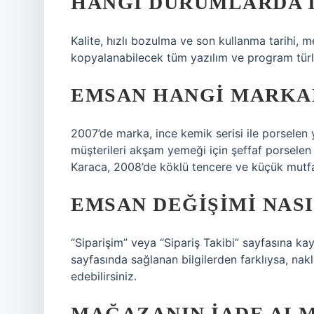
HANGI DURUMLARDA 
Kalite, hızlı bozulma ve son kullanma tarihi, 
kopyalanabilecek tüm yazılım ve program türle
EMSAN HANGI MARKA
2007’de marka, ince kemik serisi ile porsele
müşterileri akşam yemeği için şeffaf porsele
Karaca, 2008’de köklü tencere ve küçük mutfak
EMSAN DEĞIŞIMI NASI
“Siparişim” veya “Sipariş Takibi” sayfasına ka
sayfasında sağlanan bilgilerden farklıysa, nak
edebilirsiniz.
MAĞAZANIN IADE ALM