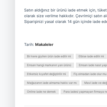
Satın aldığınız bir ürünü iade etmek için, tüke
olarak size verilme hakkıdır. Çevrimiçi satın al
Siparişinizi yasal olarak 14 gün içinde iade ede
Tarih:
Makaleler
Bir kere giyilen ürün iade edilir mi
Elbise iade edilir mi
Emsan hangi markanın yan ürünü
Emsan iade nasıl yapı
Etiketsiz kıyafet değiştirilir mi
Fiş olmadan iade olur mu
Mağazanın iade almama hakkı var mı
Mavi iade ve deği
Online iade ne demek
Para iadesi yapmayan firmaya ne