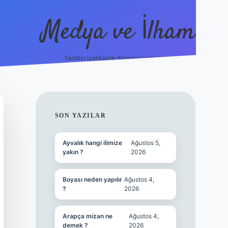
Medya ve İlham
Yaratıcı içeriklerle dünyaya yeni bakış!
bet.online/
vdcasino yeni giriş
grandoperabet giriş
https://ww
SIDEBAR
SON YAZILAR
Ayvalık hangi ilimize
Ağustos 5,
yakın ?
2026
Boyası neden yapılır
Ağustos 4,
?
2026
Arapça mizan ne
Ağustos 4,
demek ?
2026