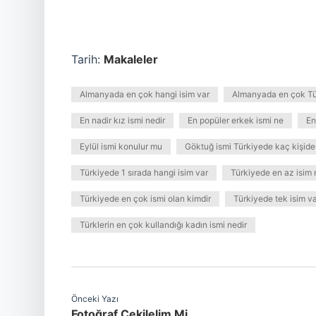
Tarih:
Makaleler
Almanyada en çok hangi isim var
Almanyada en çok Tür
En nadir kız ismi nedir
En popüler erkek ismi ne
En
Eylül ismi konulur mu
Göktuğ ismi Türkiyede kaç kişide
Türkiyede 1 sırada hangi isim var
Türkiyede en az isim 
Türkiyede en çok ismi olan kimdir
Türkiyede tek isim va
Türklerin en çok kullandığı kadın ismi nedir
Önceki Yazı
Fotoğraf Çekilelim Mi