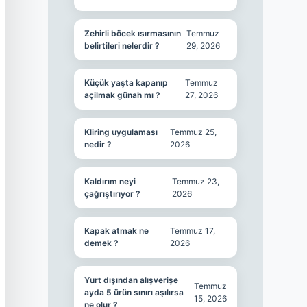
Zehirli böcek ısırmasının
Temmuz
belirtileri nelerdir ?
29, 2026
Küçük yaşta kapanıp
Temmuz
açilmak günah mı ?
27, 2026
Kliring uygulaması
Temmuz 25,
nedir ?
2026
Kaldırım neyi
Temmuz 23,
çağrıştırıyor ?
2026
Kapak atmak ne
Temmuz 17,
demek ?
2026
Yurt dışından alışverişe
Temmuz
ayda 5 ürün sınırı aşılırsa
15, 2026
ne olur ?