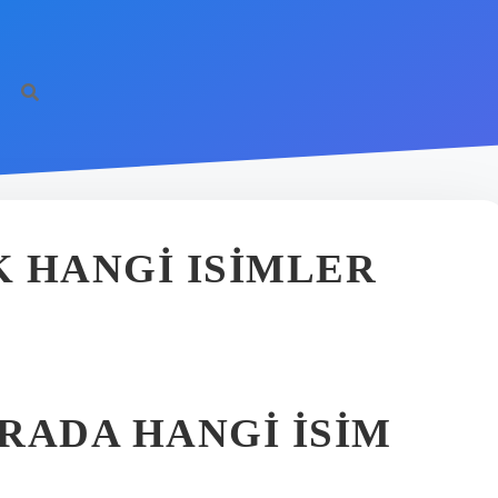
https://il
 HANGI ISIMLER
IRADA HANGI ISIM