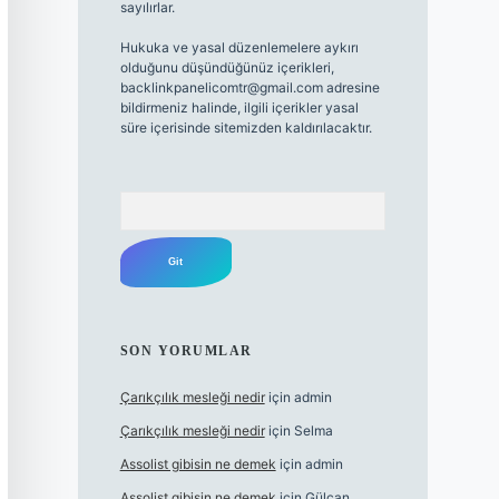
sayılırlar.
Hukuka ve yasal düzenlemelere aykırı
olduğunu düşündüğünüz içerikleri,
backlinkpanelicomtr@gmail.com
adresine
bildirmeniz halinde, ilgili içerikler yasal
süre içerisinde sitemizden kaldırılacaktır.
Arama
SON YORUMLAR
Çarıkçılık mesleği nedir
için
admin
Çarıkçılık mesleği nedir
için
Selma
Assolist gibisin ne demek
için
admin
Assolist gibisin ne demek
için
Gülcan