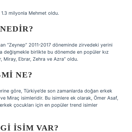
i 1.3 milyonla Mehmet oldu.
 NEDIR?
olan “Zeynep” 2011-2017 döneminde zirvedeki yerini
 yıla değişmekle birlikte bu dönemde en popüler kız
r, Miray, Ebrar, Zehra ve Azra” oldu.
SMI NE?
klerine göre, Türkiye’de son zamanlarda doğan erkek
ve Miraç isimleridir. Bu isimlere ek olarak, Ömer Asaf,
kek çocukları için en popüler trend isimler
I ISIM VAR?