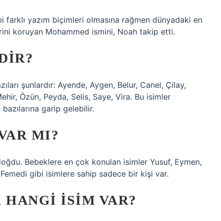
rklı yazım biçimleri olmasına rağmen dünyadaki en
 yerini koruyan Mohammed ismini, Noah takip etti.
DIR?
zıları şunlardır: Ayende, Aygen, Belur, Canel, Çilay,
ehir, Özün, Peyda, Selis, Saye, Vira. Bu isimler
bazılarına garip gelebilir.
VAR MI?
 doğdu. Bebeklere en çok konulan isimler Yusuf, Eymen,
Femedi gibi isimlere sahip sadece bir kişi var.
 HANGI ISIM VAR?