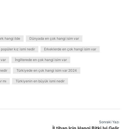
k hangi ilde
Dünyada en çok hangi isim var
 popüler kız ismi nedir
Erkeklerde en çok hangi isim var
 var
İngilterede en çok hangi isim var
nedir
Türkiyede en çok hangi isim var 2024
r mı
Türkiyenin en büyük ismi nedir
Sonraki Yazı
İLtihap Için Hangi Bitki Iyi Gelir