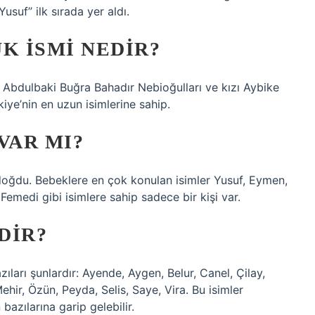
suf” ilk sırada yer aldı.
K ISMI NEDIR?
Abdulbaki Buğra Bahadır Nebioğulları ve kızı Aybike
iye’nin en uzun isimlerine sahip.
VAR MI?
 doğdu. Bebeklere en çok konulan isimler Yusuf, Eymen,
Femedi gibi isimlere sahip sadece bir kişi var.
DIR?
zıları şunlardır: Ayende, Aygen, Belur, Canel, Çilay,
ehir, Özün, Peyda, Selis, Saye, Vira. Bu isimler
bazılarına garip gelebilir.