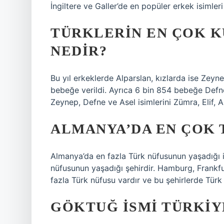
İngiltere ve Galler’de en popüler erkek isimleri 
TÜRKLERIN EN ÇOK K
NEDIR?
Bu yıl erkeklerde Alparslan, kızlarda ise Zeyn
bebeğe verildi. Ayrıca 6 bin 854 bebeğe Defne,
Zeynep, Defne ve Asel isimlerini Zümra, Elif, As
ALMANYA’DA EN ÇOK 
Almanya’da en fazla Türk nüfusunun yaşadığı il
nüfusunun yaşadığı şehirdir. Hamburg, Frankfu
fazla Türk nüfusu vardır ve bu şehirlerde Türk
GÖKTUĞ ISMI TÜRKIY