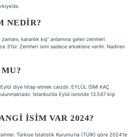
rkiye’de.
M NEDIR?
rt zamanı, karanlık kış” anlamına gelen zemheri
ece 3’tür. Zemheri ismi sadece erkeklere verilir. Nadiren
 MU?
 Eylül diye hitap etmek caizdir. EYLÜL İSMİ KAÇ
ulunmaktadır. İstanbul’da Eylül isminde 13.547 kişi
NGI ISIM VAR 2024?
simler. Türkiye İstatistik Kurumu’na (TÜİK) göre 2024’te