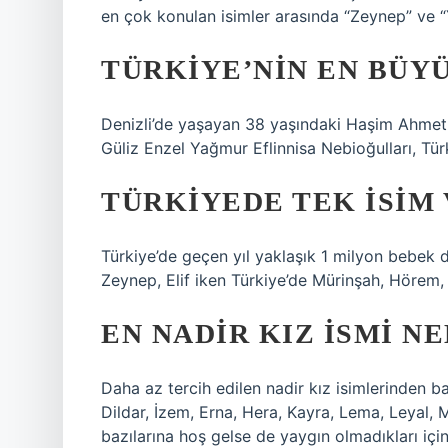
en çok konulan isimler arasında “Zeynep” ve “Yu
TÜRKIYE’NIN EN BÜYÜ
Denizli’de yaşayan 38 yaşındaki Haşim Ahmet 
Güliz Enzel Yağmur Eflinnisa Nebioğulları, Türk
TÜRKIYEDE TEK ISIM 
Türkiye’de geçen yıl yaklaşık 1 milyon bebek
Zeynep, Elif iken Türkiye’de Mürinşah, Hörem, 
EN NADIR KIZ ISMI NE
Daha az tercih edilen nadir kız isimlerinden ba
Dildar, İzem, Erna, Hera, Kayra, Lema, Leyal, M
bazılarına hoş gelse de yaygın olmadıkları için 