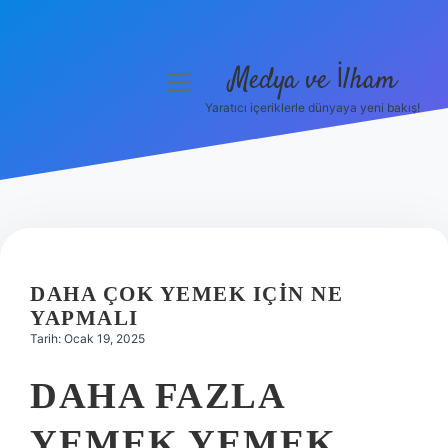
Medya ve İlham
menüyü
aç
Yaratıcı içeriklerle dünyaya yeni bakış!
Anasayfa
Gizlilik Politikası
Yasal Uyarı
Hakkımızda
DAHA ÇOK YEMEK IÇIN NE
YAPMALI
Tarih: Ocak 19, 2025
DAHA FAZLA
YEMEK YEMEK