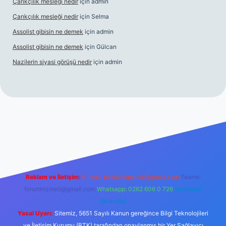
Çarıkçılık mesleği nedir
için
admin
Çarıkçılık mesleği nedir
için
Selma
Assolist gibisin ne demek
için
admin
Assolist gibisin ne demek
için
Gülcan
Nazilerin siyasi görüşü nedir
için
admin
//www.betexper.xyz/
Reklam ve İletişim:
E-mail:
backlinkpaneli@gmail.com
Teams:
forumhizmeti@gmail.com
Whatsapp: 0262 606 0 726
Telegram:
@karabul
Yasal Uyarı:
Sitemiz, 5651 Sayılı Kanun gereğince Bilgi Teknolojileri
ve İletişim Kurumu (BTK) tarafından onaylanmış bir Yer Sağlayıcı