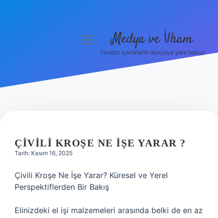
Medya ve İlham
menüyü
aç
Yaratıcı içeriklerle dünyaya yeni bakış!
Anasayfa
Gizlilik Politikası
Yasal Uyarı
Hakkımızda
ÇIVILI KROŞE NE IŞE YARAR ?
Tarih: Kasım 16, 2025
Çivili Kroşe Ne İşe Yarar? Küresel ve Yerel
Perspektiflerden Bir Bakış
Elinizdeki el işi malzemeleri arasında belki de en az