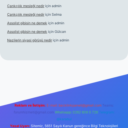
Çarıkçılık mesleği nedir
için
admin
Çarıkçılık mesleği nedir
için
Selma
Assolist gibisin ne demek
için
admin
Assolist gibisin ne demek
için
Gülcan
Nazilerin siyasi görüşü nedir
için
admin
ps://www.betexper.xyz/
Reklam ve İletişim:
E-mail:
backlinkpaneli@gmail.com
Teams:
forumhizmeti@gmail.com
Whatsapp: 0262 606 0 726
Telegram:
@karabul
Yasal Uyarı:
Sitemiz, 5651 Sayılı Kanun gereğince Bilgi Teknolojileri