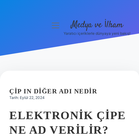
Medya ve İlham
menüyü
aç
Yaratıcı içeriklerle dünyaya yeni bakış!
Anasayfa
Gizlilik Politikası
Yasal Uyarı
Hakkımızda
ÇIP IN DIĞER ADI NEDIR
Tarih: Eylül 22, 2024
ELEKTRONIK ÇIPE
NE AD VERILIR?