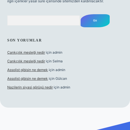
ilgili içerikler yasal süre içerisinde sitemizden kaldırılacaktır.
Arama
SON YORUMLAR
Çarıkçılık mesleği nedir
için
admin
Çarıkçılık mesleği nedir
için
Selma
Assolist gibisin ne demek
için
admin
Assolist gibisin ne demek
için
Gülcan
Nazilerin siyasi görüşü nedir
için
admin
randoperabet giriş
https://www.betexper.xyz/