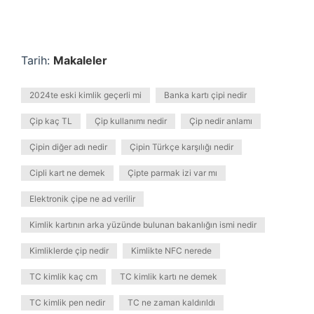
Tarih:
Makaleler
2024te eski kimlik geçerli mi
Banka kartı çipi nedir
Çip kaç TL
Çip kullanımı nedir
Çip nedir anlamı
Çipin diğer adı nedir
Çipin Türkçe karşılığı nedir
Cipli kart ne demek
Çipte parmak izi var mı
Elektronik çipe ne ad verilir
Kimlik kartının arka yüzünde bulunan bakanlığın ismi nedir
Kimliklerde çip nedir
Kimlikte NFC nerede
TC kimlik kaç cm
TC kimlik kartı ne demek
TC kimlik pen nedir
TC ne zaman kaldırıldı