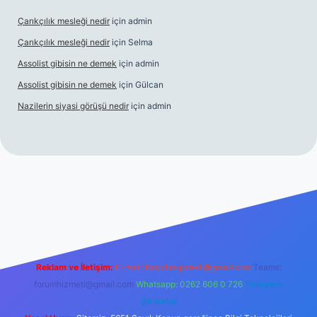
Çarıkçılık mesleği nedir
için
admin
Çarıkçılık mesleği nedir
için
Selma
Assolist gibisin ne demek
için
admin
Assolist gibisin ne demek
için
Gülcan
Nazilerin siyasi görüşü nedir
için
admin
tps://www.betexper.xyz/
Reklam ve İletişim:
E-mail:
backlinkpaneli@gmail.com
Teams:
forumhizmeti@gmail.com
Whatsapp: 0262 606 0 726
Telegram:
@karabul