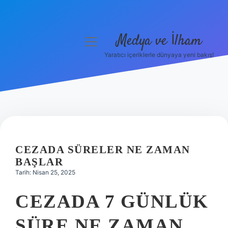
Medya ve İlham
menüyü
aç
Yaratıcı içeriklerle dünyaya yeni bakış!
Anasayfa
Gizlilik Politikası
Yasal Uyarı
Hakkımızda
CEZADA SÜRELER NE ZAMAN
BAŞLAR
Tarih: Nisan 25, 2025
CEZADA 7 GÜNLÜK
SÜRE NE ZAMAN