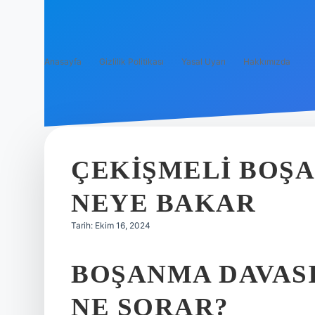
Anasayfa
Gizlilik Politikası
Yasal Uyarı
Hakkımızda
ÇEKIŞMELI BOŞ
NEYE BAKAR
Tarih: Ekim 16, 2024
BOŞANMA DAVAS
NE SORAR?