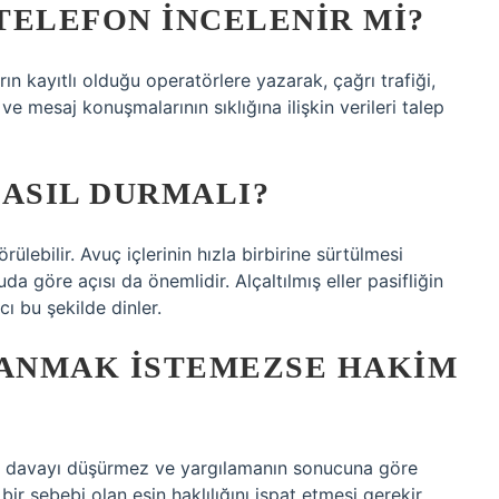
TELEFON INCELENIR MI?
rın kayıtlı olduğu operatörlere yazarak, çağrı trafiği,
ve mesaj konuşmalarının sıklığına ilişkin verileri talep
ASIL DURMALI?
ülebilir. Avuç içlerinin hızla birbirine sürtülmesi
uda göre açısı da önemlidir. Alçaltılmış eller pasifliğin
ı bu şekilde dinler.
ŞANMAK ISTEMEZSE HAKIM
 davayı düşürmez ve yargılamanın sonucuna göre
ir sebebi olan eşin haklılığını ispat etmesi gerekir.