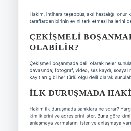
Hakim, intihara teşebbüs, akıl hastalığı, onur k
taraflardan birinin evini terk etmesi hallerin
ÇEKIŞMELI BOŞANMA
OLABILIR?
Çekişmeli boşanmada delil olarak neler sunulab
davasında; fotoğraf, video, ses kaydı, sosyal m
kayıtları gibi her türlü olgu delil olarak sunulabi
İLK DURUŞMADA HAKI
Hakim ilk duruşmada sanıklara ne sorar? Yargı
kimliklerini ve adreslerini ister. Buna göre kim
anlaşmaya varmalarını ister ve anlaşmaya var