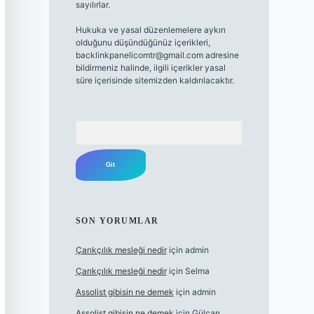
sayılırlar.
Hukuka ve yasal düzenlemelere aykırı
olduğunu düşündüğünüz içerikleri,
backlinkpanelicomtr@gmail.com
adresine
bildirmeniz halinde, ilgili içerikler yasal
süre içerisinde sitemizden kaldırılacaktır.
Arama
SON YORUMLAR
Çarıkçılık mesleği nedir
için
admin
Çarıkçılık mesleği nedir
için
Selma
Assolist gibisin ne demek
için
admin
Assolist gibisin ne demek
için
Gülcan