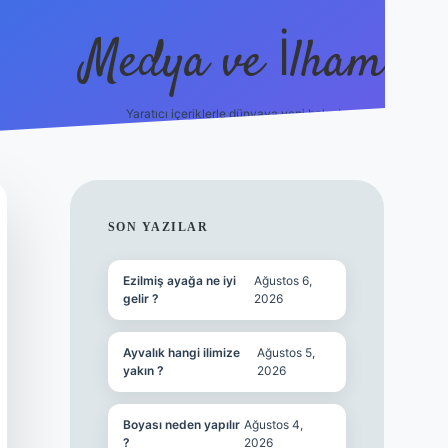
Medya ve İlham
Yaratıcı içeriklerle dünyaya yeni bakış!
et.online/
vdcasino yeni giriş
grandoperabet giriş
https://www
SIDEBAR
SON YAZILAR
Ezilmiş ayağa ne iyi
Ağustos 6,
gelir ?
2026
Ayvalık hangi ilimize
Ağustos 5,
yakın ?
2026
Boyası neden yapılır
Ağustos 4,
?
2026