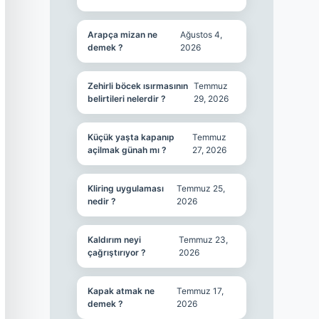
Arapça mizan ne
Ağustos 4,
demek ?
2026
Zehirli böcek ısırmasının
Temmuz
belirtileri nelerdir ?
29, 2026
Küçük yaşta kapanıp
Temmuz
açilmak günah mı ?
27, 2026
Kliring uygulaması
Temmuz 25,
nedir ?
2026
Kaldırım neyi
Temmuz 23,
çağrıştırıyor ?
2026
Kapak atmak ne
Temmuz 17,
demek ?
2026