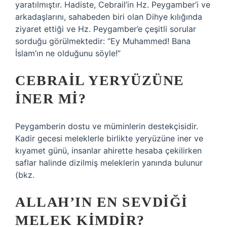
yaratılmıştır. Hadiste, Cebrail’in Hz. Peygamber’i ve
arkadaşlarını, sahabeden biri olan Dihye kılığında
ziyaret ettiği ve Hz. Peygamber’e çeşitli sorular
sorduğu görülmektedir: “Ey Muhammed! Bana
İslam’ın ne olduğunu söyle!”
CEBRAIL YERYÜZÜNE
INER MI?
Peygamberin dostu ve müminlerin destekçisidir.
Kadir gecesi meleklerle birlikte yeryüzüne iner ve
kıyamet günü, insanlar ahirette hesaba çekilirken
saflar halinde dizilmiş meleklerin yanında bulunur
(bkz.
ALLAH’IN EN SEVDIĞI
MELEK KIMDIR?