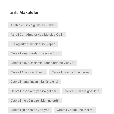
Tarih:
Makaleler
Allahın en sevdiği melek kimdir
Azrail Can Almaya Kaç Melekle Gelir
Biz ağlarken melekler ne yapar
Cebrail aleyhisselam nasıl görünür
Cebrail aleyhisselamın kanadında ne yazıyor
Cebrail Allahı gördü mü
Cebrail diye bir ülke var mı
Cebrail hangi insanın kılığına girdi
Cebrail insanların yanına gelir mi
Cebrail kimlere gözükür
Cebrail meleğin özellikleri nelerdir
Cebrail şu anda ne yapıyor
Cebrail yeryüzüne iner mi