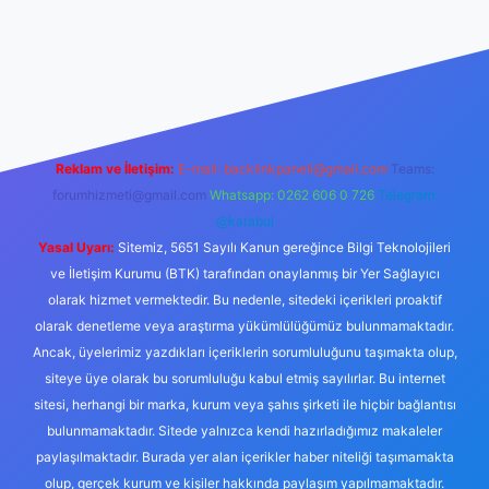
www.betexper.xyz/
Reklam ve İletişim:
E-mail:
backlinkpaneli@gmail.com
Teams:
forumhizmeti@gmail.com
Whatsapp: 0262 606 0 726
Telegram:
@karabul
Yasal Uyarı:
Sitemiz, 5651 Sayılı Kanun gereğince Bilgi Teknolojileri
ve İletişim Kurumu (BTK) tarafından onaylanmış bir Yer Sağlayıcı
olarak hizmet vermektedir. Bu nedenle, sitedeki içerikleri proaktif
olarak denetleme veya araştırma yükümlülüğümüz bulunmamaktadır.
Ancak, üyelerimiz yazdıkları içeriklerin sorumluluğunu taşımakta olup,
siteye üye olarak bu sorumluluğu kabul etmiş sayılırlar. Bu internet
sitesi, herhangi bir marka, kurum veya şahıs şirketi ile hiçbir bağlantısı
bulunmamaktadır. Sitede yalnızca kendi hazırladığımız makaleler
paylaşılmaktadır. Burada yer alan içerikler haber niteliği taşımamakta
olup, gerçek kurum ve kişiler hakkında paylaşım yapılmamaktadır.