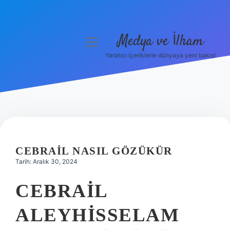
Medya ve İlham
menüyü
aç
Yaratıcı içeriklerle dünyaya yeni bakış!
Anasayfa
Gizlilik Politikası
Yasal Uyarı
Hakkımızda
CEBRAIL NASIL GÖZÜKÜR
Tarih: Aralık 30, 2024
CEBRAIL
ALEYHISSELAM