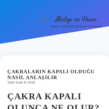
Medya ve İlham
menüyü
aç
Yaratıcı içeriklerle dünyaya yeni bakış!
Anasayfa
Gizlilik Politikası
Yasal Uyarı
Hakkımızda
ÇAKRALARIN KAPALI OLDUĞU
NASIL ANLAŞILIR
Tarih: Ocak 21, 2025
ÇAKRA KAPALI
OLUNCA NE OLUR?