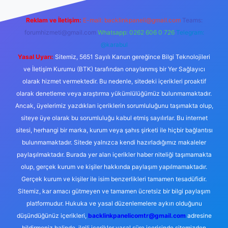
Reklam ve İletişim:
E-mail:
backlinkpaneli@gmail.com
Teams:
forumhizmeti@gmail.com
Whatsapp: 0262 606 0 726
Telegram:
@karabul
Yasal Uyarı:
Sitemiz, 5651 Sayılı Kanun gereğince Bilgi Teknolojileri
ve İletişim Kurumu (BTK) tarafından onaylanmış bir Yer Sağlayıcı
olarak hizmet vermektedir. Bu nedenle, sitedeki içerikleri proaktif
olarak denetleme veya araştırma yükümlülüğümüz bulunmamaktadır.
Ancak, üyelerimiz yazdıkları içeriklerin sorumluluğunu taşımakta olup,
siteye üye olarak bu sorumluluğu kabul etmiş sayılırlar. Bu internet
sitesi, herhangi bir marka, kurum veya şahıs şirketi ile hiçbir bağlantısı
bulunmamaktadır. Sitede yalnızca kendi hazırladığımız makaleler
paylaşılmaktadır. Burada yer alan içerikler haber niteliği taşımamakta
olup, gerçek kurum ve kişiler hakkında paylaşım yapılmamaktadır.
Gerçek kurum ve kişiler ile isim benzerlikleri tamamen tesadüfidir.
Sitemiz, kar amacı gütmeyen ve tamamen ücretsiz bir bilgi paylaşım
platformudur. Hukuka ve yasal düzenlemelere aykırı olduğunu
düşündüğünüz içerikleri,
backlinkpanelicomtr@gmail.com
adresine
bildirmeniz halinde, ilgili içerikler yasal süre içerisinde sitemizden