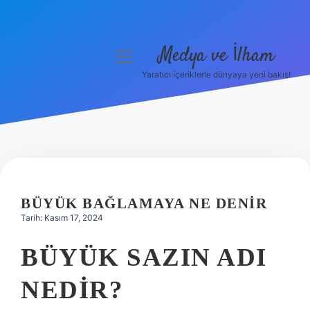
Medya ve İlham
menüyü
aç
Yaratıcı içeriklerle dünyaya yeni bakış!
Anasayfa
Gizlilik Politikası
Yasal Uyarı
Hakkımızda
BÜYÜK BAĞLAMAYA NE DENIR
Tarih: Kasım 17, 2024
BÜYÜK SAZIN ADI
NEDIR?